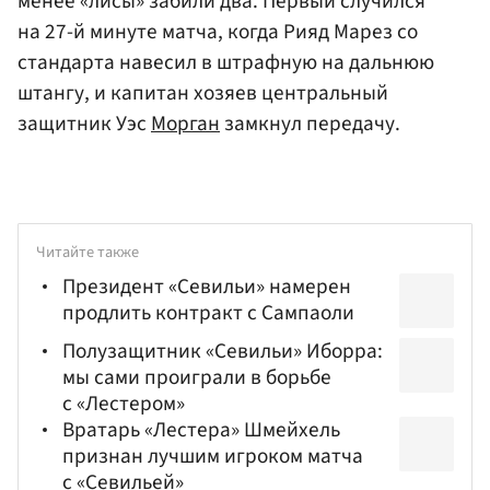
менее «лисы» забили два. Первый случился
на 27-й минуте матча, когда Рияд Марез со
стандарта навесил в штрафную на дальнюю
штангу, и капитан хозяев центральный
защитник Уэс
Морган
замкнул передачу.
Читайте также
Президент «Севильи» намерен
продлить контракт с Сампаоли
Полузащитник «Севильи» Иборра:
мы сами проиграли в борьбе
с «Лестером»
Вратарь «Лестера» Шмейхель
признан лучшим игроком матча
с «Севильей»