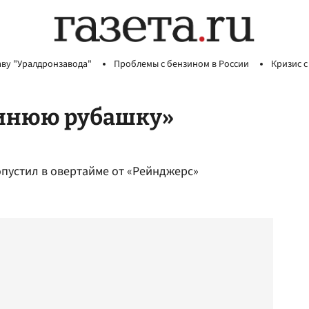
аву "Уралдронзавода"
Проблемы с бензином в России
Кризис с
синюю рубашку»
опустил в овертайме от «Рейнджерс»