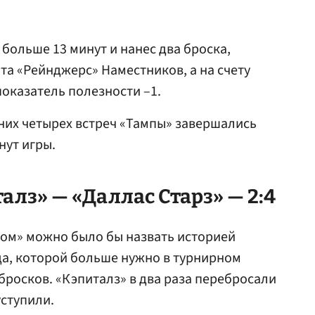
 больше 13 минут и нанес два броска,
та «Рейнджерс» Наместников, а на счету
показатель полезности –1.
дних четырех встреч «Тампы» завершались
нут игры.
лз» — «Даллас Старз» — 2:4
сом» можно было бы назвать историей
да, которой больше нужно в турнирном
 бросков. «Кэпиталз» в два раза перебросали
уступили.