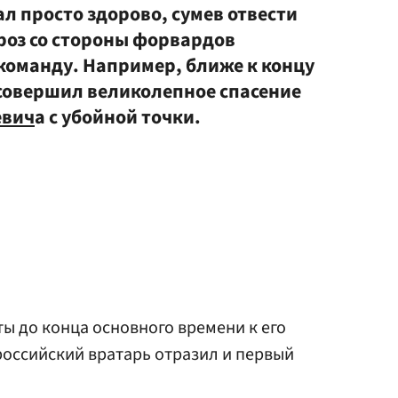
л просто здорово, сумев отвести
роз со стороны форвардов
 команду. Например, ближе к концу
совершил великолепное спасение
евич
а с убойной точки.
ты до конца основного времени к его
 российский вратарь отразил и первый