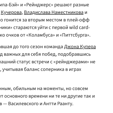
мпа-Бэй» и «Рейнджерс» решают разные
ы
Кучерова
,
Владислава Наместникова
и
о гонится за вторым местом в плей-офф
ники» стараются уйти с первой wild card-
ко очков от «Коламбуса» и «Питтсбурга».
вшая до того сезон команда
Джона Купера
яд важных для себя побед, подобравшись
машний статус встречи с «рейнджерами» не
 учитывая баланс соперника в играх
нным, обильным на моменты, но совсем
т основного времени ни те ни другие так и
 — Василевского и Антти Раанту.