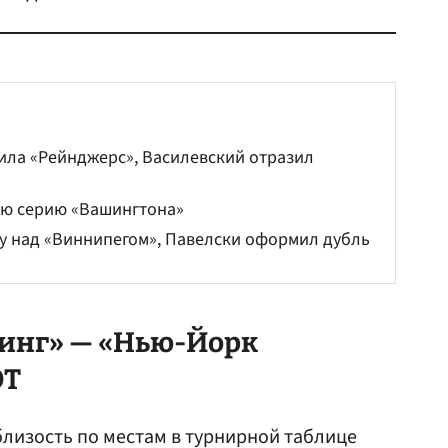
пила «Рейнджерс», Василевский отразил
ую серию «Вашингтона»
у над «Виннипегом», Павелски оформил дубль
инг» — «Нью-Йорк
ОТ
лизость по местам в турнирной таблице