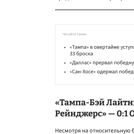
Читайте также
«Тампа» в овертайме усту
33 броска
«Даллас» прервал победн
«Сан-Хосе» одержал побед
«Тампа-Бэй Лайтн
Рейнджерс» — 0:1 
Несмотря на относительную б