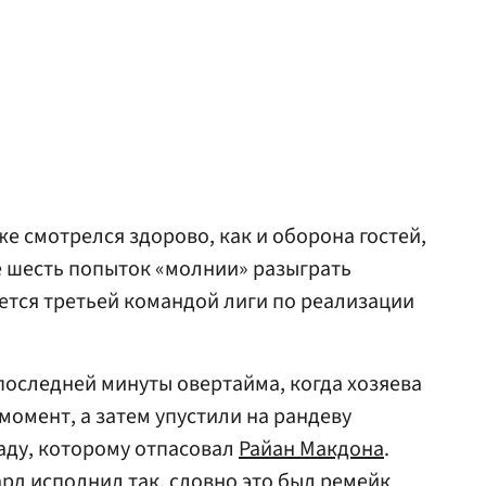
же смотрелся здорово, как и оборона гостей,
е шесть попыток «молнии» разыграть
яется третьей командой лиги по реализации
последней минуты овертайма, когда хозяева
момент, а затем упустили на рандеву
аду, которому отпасовал
Райан Макдона
.
д исполнил так, словно это был ремейк