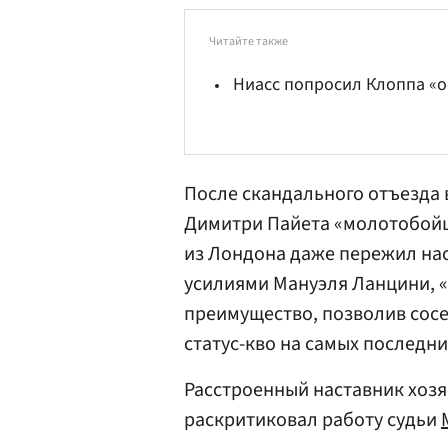
Читайте также
Ниасс попросил Клоппа «о
После скандального отъезда 
Димитри Пайета «молотобойцы
из Лондона даже пережил нас
усилиями Мануэля Ланцини, «
преимущество, позволив сосе
статус-кво на самых последн
Расстроенный наставник хозяе
раскритиковал работу судьи