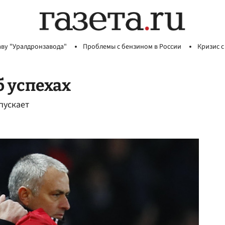
аву "Уралдронзавода"
Проблемы с бензином в России
Кризис с
 успехах
пускает