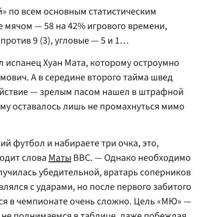
» по всем основным статистическим
е мячом — 58 на 42% игрового времени,
 против 9 (3), угловые — 5 и 1…
л испанец Хуан Мата, которому остроумно
мович. А в середине второго тайма швед
ействие — зрелым пасом нашел в штрафной
Ему оставалось лишь не промахнуться мимо
й футбол и набираете три очка, это,
водит слова
Маты
ВВС. — Однако необходимо
лучилась убедительной, вратарь соперников
лялся с ударами, но после первого забитого
ься в чемпионате очень сложно. Цель «МЮ» —
ы не поднимаемся в таблице, даже побеждая.