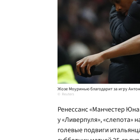
Жозе Моуринью благодарит за игру Анто
Reuters
Ренессанс «Манчестер Юнай
у «Ливерпуля», «слепота» 
голевые подвиги итальянц