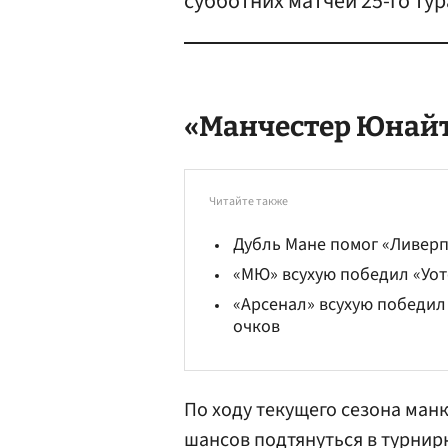
субботних матчей 25-го ту
«
Манчестер Юнай
Читайте также
Дубль Мане помог «Ливерп
«МЮ» всухую победил «Уот
«Арсенал» всухую победил 
очков
По ходу текущего сезона ман
шансов подтянуться в турнир