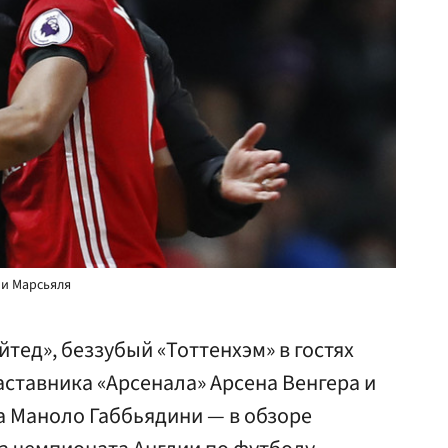
ни Марсьяля
тед», беззубый «Тоттенхэм» в гостях
наставника «Арсенала» Арсена Венгера и
а Маноло Габбьядини — в обзоре