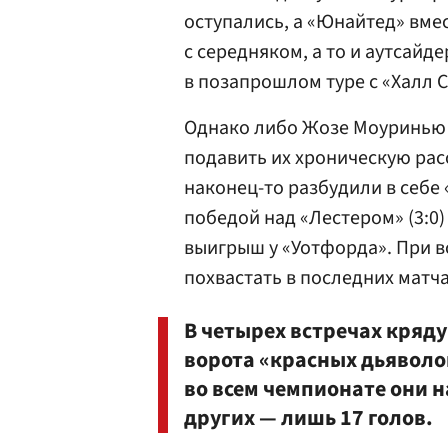
оступались, а «Юнайтед» вме
с середняком, а то и аутсайд
в позапрошлом туре с «Халл Си
Однако либо Жозе Моуринью с
подавить их хроническую рас
наконец-то разбудили в себе 
победой над «Лестером» (3:0
выигрыш у «Уотфорда». При 
похвастать в последних матч
В четырех встречах кряду 
ворота «красных дьяволов
во всем чемпионате они 
других — лишь 17 голов.