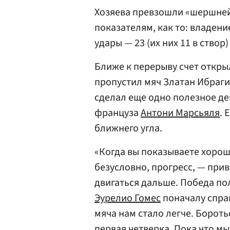
Хозяева превзошли «шершней
показателям, как то: владени
удары — 23 (их них 11 в створ)
Ближе к перерыву счет откры
пропустил мяч Златан Ибраги
сделал еще одно полезное д
француза
Антони Марсьяля
. 
ближнего угла.
«Когда вы показываете хороши
безусловно, прогресс, — при
двигаться дальше. Победа по
Эурелио Гомес
поначалу справ
мяча нам стало легче. Борот
первая четверка. Пока что м