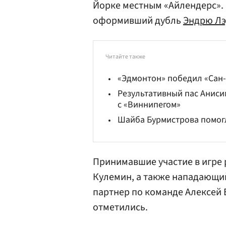
Йорке местным «Айлендерс». 
оформивший дубль
Эндрю Л
Читайте также
«Эдмонтон» победил «Сан-
Результативный пас Анисим
с «Виннипегом»
Шайба Бурмистрова помогл
Принимавшие участие в игре
Кулемин
, а также нападающ
партнер по команде
Алексей
отметились.