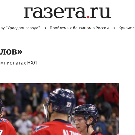
аву "Уралдронзавода"
Проблемы с бензином в России
Кризис с
олов»
емпионатах НХЛ