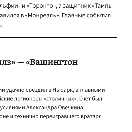
ьфии» и «Торонто», а защитник «Тампы-
авился в «Монреаль». Главные события
.
лз» — «Вашингтон
и удачно съездил в Ньюарк, а главными
йские легионеры «столичных». Счет был
и усилиями Александра
Овечкин
а,
оне и технично переигравшего вратаря