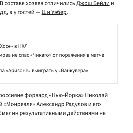
В составе хозяев отличились
Джош Бейли
и
эдд
, а у гостей —
Ши Уэбер
.
Хосе» в НХЛ
ова не спас «Чикаго» от поражения в матче
а «Аризоне» выиграть у «Ванкувера»
 россияне форвард «Нью-Йорка»
Николай
ий «Монреаля»
Александр Радулов
и его
 Емелин
результативными действиями не