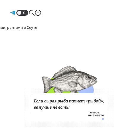
Авторизоваться
 мигрантами в Сеуте
Если сырая рыба пахнет «рыбой»,
ее лучше не есть!