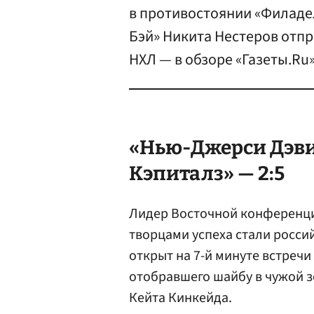
в противостоянии «Филадел
Бэй» Никита Нестеров отпр
НХЛ — в обзоре «Газеты.Ru»
«Нью-Джерси Дэви
Кэпиталз» — 2:5
Лидер Восточной конференци
творцами успеха стали росси
открыт на 7-й минуте встреч
отобравшего шайбу в чужой з
Кейта Кинкейда.