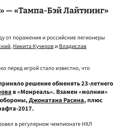
» — «Тампа-Бэй Лайтнинг»
ду от поражения и российские легионеры
ский
,
Никита Кучеров
и
Владислав
ко перед игрой стало известно, что
приняло решение обменять 23-летнего
рова
в «Монреаль». Взамен «молнии»
 обороны,
Джонатана Расина
, плюс
рафта-2017.
ровел в регулярном чемпионате НХЛ