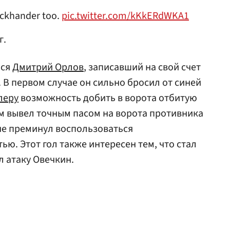
ackhander too.
pic.twitter.com/kKkERdWKA1
г.
лся
Дмитрий Орлов
, записавший на свой счет
 В первом случае он сильно бросил от синей
леру
возможность добить в ворота отбитую
м вывел точным пасом на ворота противника
не преминул воспользоваться
ю. Этот гол также интересен тем, что стал
л атаку Овечкин.