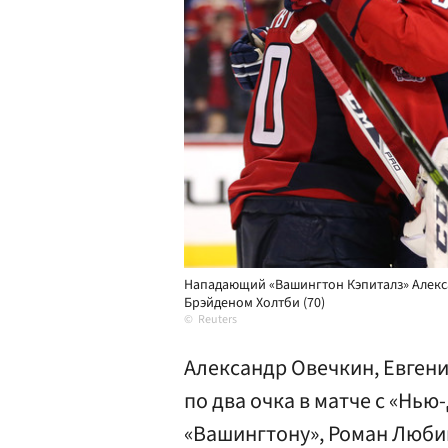
Нападающий «Вашингтон Кэпиталз» Алекса
Брэйденом Холтби (70)
Reuters
Александр Овечкин, Евген
по два очка в матче с «Нь
«Вашингтону», Роман Люби