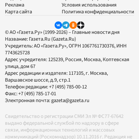
Реклама
Условия использования
Карта сайта
Политика конфиденциальности
© АО «Газета.Ру» (1999-2026) – Главные новости дня
Название:
Газета.Ru
(Gazeta.Ru)
Учредитель:
АО «Газета.Ру»
, ОГРН 1067761730376, ИНН
7743625728
Адрес учредителя: 125239, Россия, Москва, Коптевская
улица, дом 67
Адрес редакции и издателя:
117105
, г.
Москва
,
Варшавское шоссе, д.9, стр.1
Телефон редакции:
+7 (495) 785-00-12
Факс:
+7 (495) 785-17-01
Электронная почта:
gazeta@gazeta.ru
Свидетельство о регистрации СМИ Эл № ФС77-67642
выдано федеральной службой по надзору в сфере
связи, информационных технологий и массовых
коммуникаций (Роскомнадзор) 10.11.2016 г. Редакция не