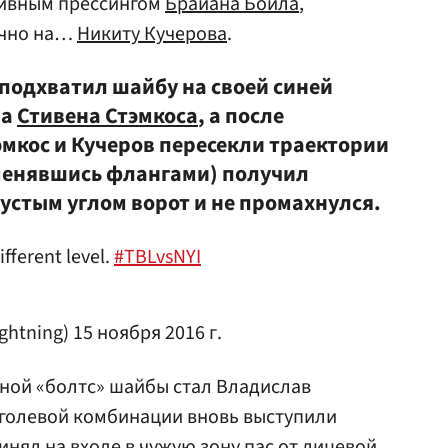
тивным прессингом
Брайана Бойла
,
очно на…
Никиту Кучерова
.
подхватил шайбу на своей синей
на
Стивена Стэмкоса
, а после
эмкос и Кучеров пересекли траектории
менявшись флангами) получил
устым углом ворот и не промахнулся.
fferent level.
#TBLvsNYI
ghtning)
15 ноября 2016 г.
ной «болтс» шайбы стал Владислав
 голевой комбинации вновь выступили
инял на входе в чужую зону пас от лицевой