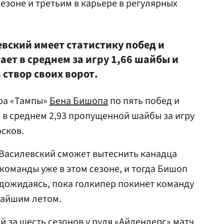
сезоне и третьим в карьере в регулярных
вский имеет статистику побед и
ает в среднем за игру 1,66 шайбы и
 створ своих ворот.
ера «Тампы»
Бена Бишопа
по пять побед и
 в среднем 2,93 пропущенной шайбы за игру
осков.
о Василевский сможет вытеснить канадца
команды уже в этом сезоне, и тогда Бишоп
 дожидаясь, пока голкипер покинет команду
жайшим летом.
й за шесть сезонов у руля «Айлендерс» матч