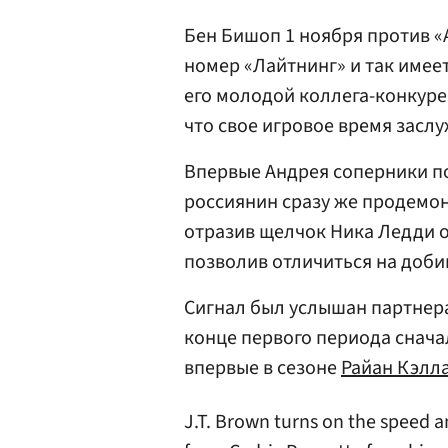
Бен Бишоп 1 ноября против «
номер «Лайтнинг» и так имеет
его молодой коллега-конкуре
что свое игровое время засл
Впервые Андрея соперники п
россиянин сразу же продемон
отразив щелчок Ника Ледди о
позволив отличиться на доб
Сигнал был услышан партнера
конце первого периода снач
впервые в сезоне
Райан Кэлл
J.T. Brown turns on the speed a