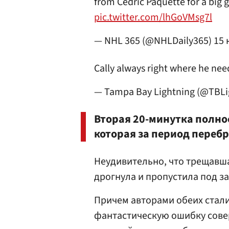
from Cedric Paquette for a big g
pic.twitter.com/lhGoVMsg7l
— NHL 365 (@NHLDaily365)
15 
Cally always right where he nee
— Tampa Bay Lightning (@TBLi
Вторая 20-минутка полно
которая за период перебр
Неудивительно, что трещавша
дрогнула и пропустила под з
Причем авторами обеих стал
фантастическую ошибку сове