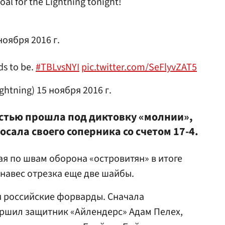
oal for the Lightning tonight!
ноября 2016 г.
ds to be.
#TBLvsNYI
pic.twitter.com/SeFlyvZAT5
ghtning)
15 ноября 2016 г.
стью прошла под диктовку «молнии»,
осала своего соперника со счетом 17-4.
я по швам оборона «островитян» в итоге
анавес отрезка еще две шайбы.
и российские форварды. Сначала
ршил защитник «Айлендерс» Адам Пелех,