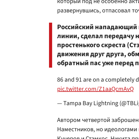
который под не особенно ак
развернувшись, отпасовал т
Российский нападающий 
линии, сделал передачу 
простенького скреста (Ст
движения друг друга, об
обратный пас уже перед п
86 and 91 are on a completely di
pic.twitter.com/Z1aaQcmAvQ
— Tampa Bay Lightning (@TBLi
Автором четвертой заброшен
Наместников, но идеологами
Кучеров и Стэмкос. Никита пр