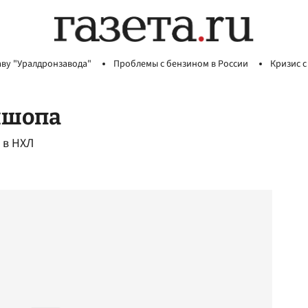
аву "Уралдронзавода"
Проблемы с бензином в России
Кризис с
ишопа
 в НХЛ