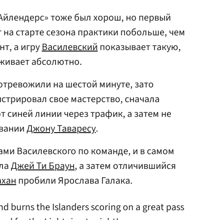
Айлендерс» тоже был хорош, но первый
 на старте сезона практики побольше, чем
нт, а игру
Василевский
показывает такую,
уживает абсолютно.
отревожили на шестой минуте, зато
стрировал свое мастерство, сначала
т синей линии через трафик, а затем не
ивании
Джону Таваресу
.
ми Василевского по команде, и в самом
ала
Джей Ти Браун
, а затем отличившийся
ахан
пробили Ярослава Галака.
nd burns the Islanders scoring on a great pass