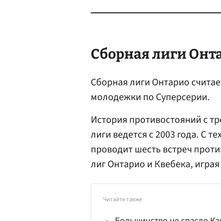
Сборная лиги Онта
Сборная лиги Онтарио счита
молодежки по Суперсерии.
История противостояний с т
лиги ведется с 2003 года. С 
проводит шесть встреч проти
лиг Онтарио и Квебека, играя 
Читайте также
Большинство не спасло Ка