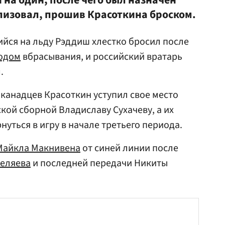
на один, после чего был назначен
ализовал, прошив Красоткина броском.
ийся на льду Рэддиш хлестко бросил после
одом
вбрасывания, и российский вратарь
.
канадцев Красоткин уступил свое место
кой сборной Владиславу Сухачеву, а их
уться в игру в начале третьего периода.
Майкла Макнивена
от синей линии после
еляева
и последней передачи Никиты