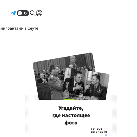
Авторизоваться
 мигрантами в Сеуте
Угадайте,
где настоящее
фото