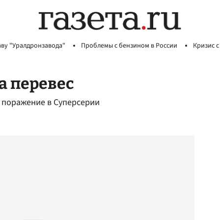
аву "Уралдронзавода"
Проблемы с бензином в России
Кризис с
а перевес
 поражение в Суперсерии