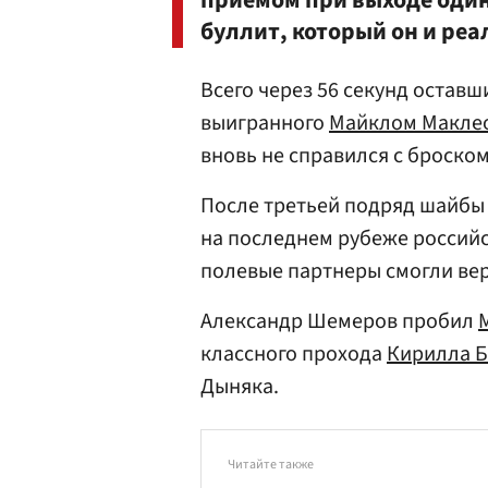
приемом при выходе один 
буллит, который он и ре
Всего через 56 секунд оставш
выигранного
Майклом Макле
вновь не справился с броском
После третьей подряд шайбы 
на последнем рубеже российс
полевые партнеры смогли верн
Александр Шемеров пробил
классного прохода
Кирилла Б
Дыняка.
Читайте также