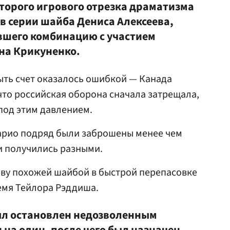
второго игрового отрезка драматизма
 в серии шайба
Дениса Алексеева
,
вшего комбинацию с участием
на Крикуненко
.
ыть счет оказалось ошибкой — Канада
 что российская оборона сначала затрещала,
 под этим давлением.
арио подряд были заброшены менее чем
ни получились разными.
еву похожей шайбой в быстрой перепасовке
ремя Тейлора Рэддиша.
ыл остановлен недозволенным