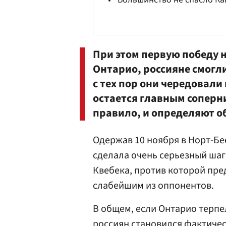
При этом первую победу
Онтарио, россияне смогли 
с тех пор они чередовали
остается главным соперни
правило, и определяют о
Одержав 10 ноября в Норт-Бее
сделала очень серьезный шаг 
Квебека, против которой пред
слабейшим из оппонентов.
В общем, если Онтарио терпе
россиян становился фактиче