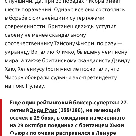
с лучшими. Да, при 26 победах Чисора имеет
шесть поражений. Однако все они состоялись
в борьбе с сильнейшими супертяжами
современности. Британец дважды уступил
своему не менее скандальному
соотечественнику
Тайсону Фьюри
, по разу —
украинцу
Виталию Кличко
, бывшему чемпиону
мира, а также британскому скандалисту
Дэвиду
Хэю
, Хелениусу (хотя многие посчитали, что
Чисору обокрали судьи) и экс-претенденту
на пояс Пулеву.
Еще один рейтинговый боксер-супертяж 27-
летний
Энди Руис
(188/188), не имеющий
осечек в 29 боях, в ожидании намеченного
на 29 октября поединка с британцем Хьюи
Фьюри по очкам расправился в Лемуре