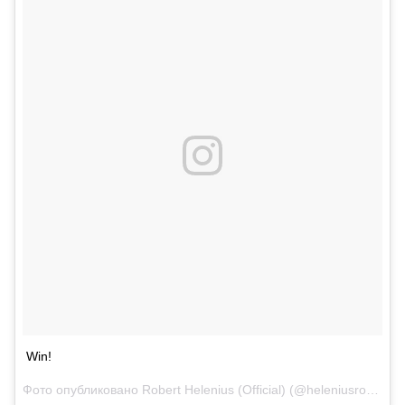
Win!
Фото опубликовано Robert Helenius (Official) (@heleniusrobert)
С