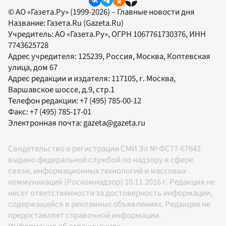
© АО «Газета.Ру» (1999-2026) – Главные новости дня
Название:
Газета.Ru
(Gazeta.Ru)
Учредитель:
АО «Газета.Ру»
, ОГРН 1067761730376, ИНН
7743625728
Адрес учредителя: 125239, Россия, Москва, Коптевская
улица, дом 67
Адрес редакции и издателя:
117105
, г.
Москва
,
Варшавское шоссе, д.9, стр.1
Телефон редакции:
+7 (495) 785-00-12
Факс:
+7 (495) 785-17-01
Электронная почта:
gazeta@gazeta.ru
Свидетельство о регистрации СМИ Эл № ФС77-67642
выдано федеральной службой по надзору в сфере
связи, информационных технологий и массовых
коммуникаций (Роскомнадзор) 10.11.2016 г. Редакция не
несет ответственности за достоверность информации,
содержащейся в рекламных объявлениях. Редакция не
предоставляет справочной информации.