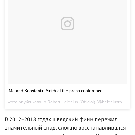
Me and Konstantin Airich at the press conference
Фото опубликовано Robert Helenius (Official) (@heleniusrobert)
С
В 2012–2013 годах шведский финн пережил
значительный спад, сложно восстанавливался