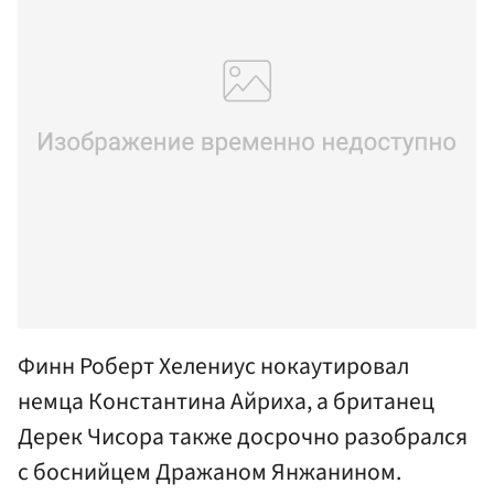
Финн Роберт Хелениус нокаутировал
немца Константина Айриха, а британец
Дерек Чисора также досрочно разобрался
с боснийцем Дражаном Янжанином.