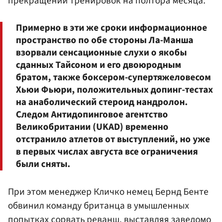
прекращении тренировок на полтора месяца.
Примерно в эти же сроки информационное
пространство по обе стороны Ла-Манша
взорвали сенсационные слухи о якобы
сданных Тайсоном и его двоюродным
братом, также боксером-супертяжеловесом
Хьюи Фьюри, положительных допинг-тестах
на анаболический стероид нандролон.
Следом Антидопинговое агентство
Великобритании (UKAD) временно
отстранило атлетов от выступлений, но уже
в первых числах августа все ограничения
были сняты.
При этом менеджер Кличко немец Бернд Бенте
обвинил команду британца в умышленных
попытках сорвать реванш, выставляя заведомо