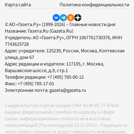
Карта сайта
Политика конфиденциальности
© АО «Газета.Ру» (1999-2026) – Главные новости дня
Название:
Газета.Ru
(Gazeta.Ru)
Учредитель:
АО «Газета.Ру»
, ОГРН 1067761730376, ИНН
7743625728
Адрес учредителя: 125239, Россия, Москва, Коптевская
улица, дом 67
Адрес редакции и издателя:
117105
, г.
Москва
,
Варшавское шоссе, д.9, стр.1
Телефон редакции:
+7 (495) 785-00-12
Факс:
+7 (495) 785-17-01
Электронная почта:
gazeta@gazeta.ru
Свидетельство о регистрации СМИ Эл № ФС77-67642
выдано федеральной службой по надзору в сфере
связи, информационных технологий и массовых
коммуникаций (Роскомнадзор) 10.11.2016 г. Редакция не
несет ответственности за достоверность информации,