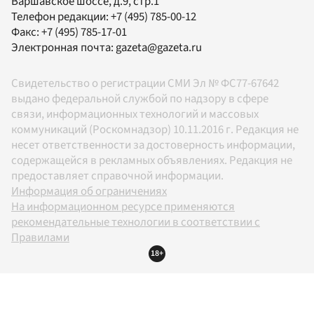
Варшавское шоссе, д.9, стр.1
Телефон редакции:
+7 (495) 785-00-12
Факс:
+7 (495) 785-17-01
Электронная почта:
gazeta@gazeta.ru
Свидетельство о регистрации СМИ Эл № ФС77-67642
выдано федеральной службой по надзору в сфере
связи, информационных технологий и массовых
коммуникаций (Роскомнадзор) 10.11.2016 г. Редакция не
несет ответственности за достоверность информации,
содержащейся в рекламных объявлениях. Редакция не
предоставляет справочной информации.
Информация об ограничениях
На информационном ресурсе применяются
рекомендательные технологии в соответствии с
Правилами
18+