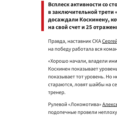
Всплеск активности со ст
в заключительной трети
досаждали Коскинену, к
на свой счет и 25 отраже
Правда, наставник СКА
Серге
на победу работала вся кома
«Хорошо начали, владели ини
Коскинен показывает уровен
показывает тот уровень. Но н
стараются, ловят шайбы на се
тренер.
Рулевой «Локомотива»
Алекс
подопечные провели неплоху