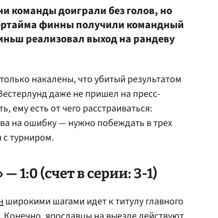
ни команды доиграли без голов, но
вертайма финны получили командный
иньш реализовал выход на рандеву
только накалены, что убитый результатом
Вестерлунд даже не пришел на пресс-
, ему есть от чего расстраиваться:
ава на ошибку — нужно побеждать в трех
 с турниром.
 1:0 (счет в серии: 3-1)
н
широкими шагами идет к титулу главного
. Конечно, ярославцы на выезде действуют