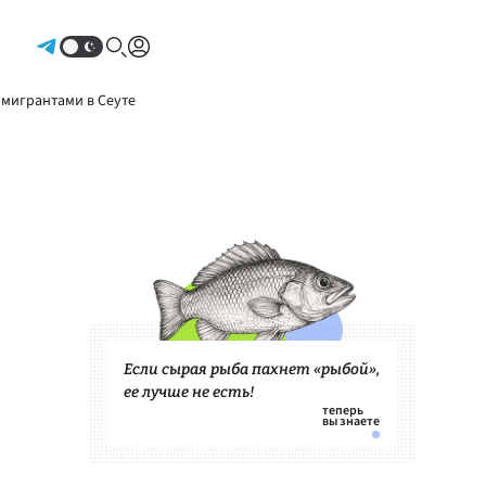
Авторизоваться
 мигрантами в Сеуте
Если сырая рыба пахнет «рыбой»,
ее лучше не есть!