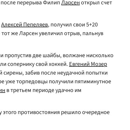
и после перерыва Филип
Ларсен
открыл счет
,
Алексей Пепеляев
, получил свои 5+20
е тот же Ларсен увеличил отрыв, пальнув
 и пропустив две шайбы, волжане нисколько
али сопернику свой хоккей.
Евгений Мозер
й сирены, забив после неудачной попытки
оре уже торпедовцы получили пятиминутное
ин
в третьем периоде удачно им
бу этого противостояния решило очередное