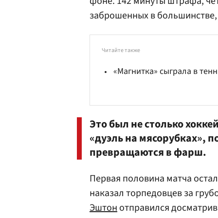
фоне. 142 минуты штрафа, че
заброшенных в большинстве, 
Читайте также
«Магнитка» сыграла в тенн
Это был не столько хокке
«дуэль на мясорубках», п
превращаются в фарш.
Первая половина матча остал
наказал торпедовцев за груб
Эштон
отправился досматрива