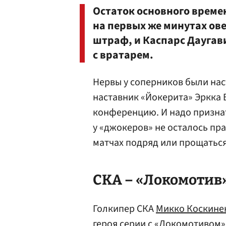
Остаток основного време
на первых же минутах о
штраф, и Каспарс Даугав
с вратарем.
Нервы у соперников были нас
наставник «Йокерита» Эркка 
конференцию. И надо признать
у «джокеров» не осталось пр
матчах подряд или прощаться
СКА – «Локомотив» —
Голкипер СКА
Микко Коскине
героя серии с «Локомотивом»