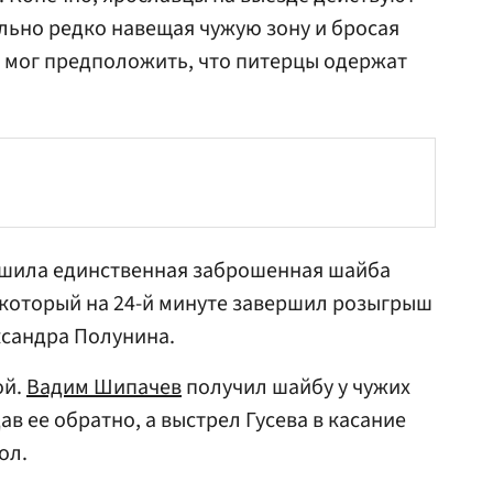
льно редко навещая чужую зону и бросая
то мог предположить, что питерцы одержат
решила единственная заброшенная шайба
 который на 24-й минуте завершил розыгрыш
ксандра Полунина
.
ой.
Вадим Шипачев
получил шайбу у чужих
дав ее обратно, а выстрел Гусева в касание
ол.