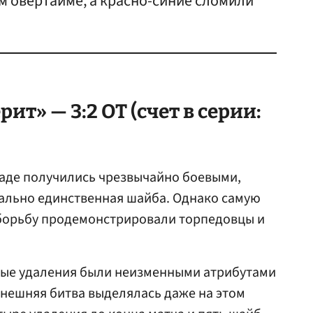
 овертайме, а красно-синие сломили
ит» — 3:2 ОТ (счет в серии:
паде получились чрезвычайно боевыми,
квально единственная шайба. Однако самую
борьбу продемонстрировали торпедовцы и
ные удаления были неизменными атрибутами
нынешняя битва выделялась даже на этом