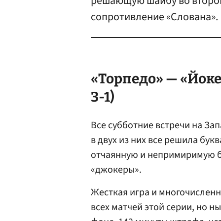
решающую шайбу во втором
сопротивление «Слована».
«Торпедо» — «Йокер
3-1)
Все субботние встречи на За
в двух из них все решила бу
отчаянную и непримиримую 
«джокеры».
Жесткая игра и многочислен
всех матчей этой серии, но 