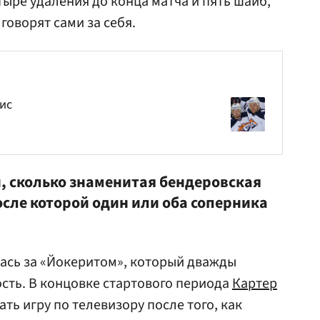
тыре удаления до конца матча и пять шайб,
говорят сами за себя.
ис
й, сколько знаменитая бендеровская
осле которой один или оба соперника
ась за «Йокеритом», который дважды
ость. В концовке стартового периода
Картер
ть игру по телевизору после того, как