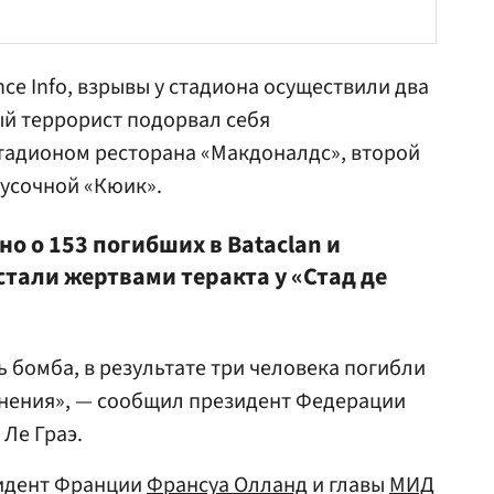
ce Info, взрывы у стадиона осуществили два
ый террорист подорвал себя
стадионом
ресторана «Макдоналдс»
, второй
кусочной «Кюик».
о о 153 погибших в Bataclan и
 стали жертвами теракта у «Стад де
сь бомба, в результате три человека погибли
анения», — сообщил президент Федерации
Ле Граэ.
зидент Франции
Франсуа Олланд
и главы
МИД