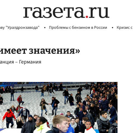
аву "Уралдронзавода"
Проблемы с бензином в России
Кризис с
 имеет значения»
ранция – Германия