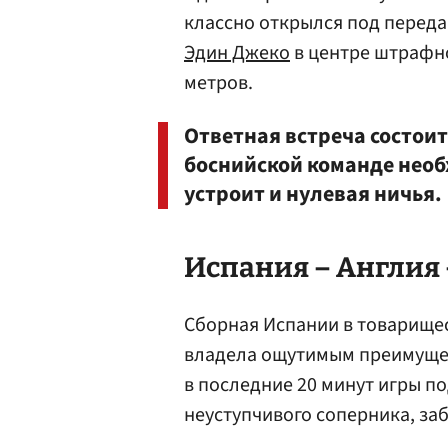
классно открылся под передач
Эдин Джеко
в центре штрафно
метров.
Ответная встреча состоит
боснийской команде необ
устроит и нулевая ничья.
Испания – Англия 
Сборная Испании в товарищес
владела ощутимым преимущес
в последние 20 минут игры п
неуступчивого соперника, за