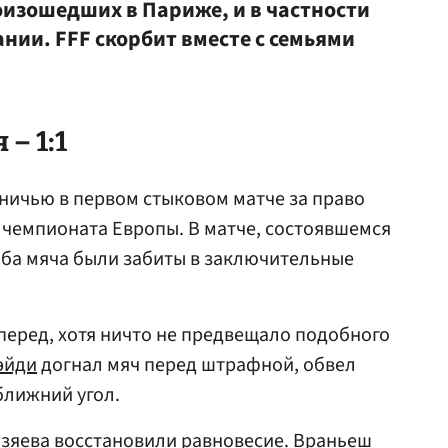
оизошедших в Париже, и в частности
нии. FFF скорбит вместе с семьями
– 1:1
ничью в первом стыковом матче за право
 чемпионата Европы. В матче, состоявшемся
оба мяча были забиты в заключительные
вперед, хотя ничто не предвещало подобного
эйди
догнал мяч перед штрафной, обвел
ближний угол.
озяева восстановили равновесие. Враньеш