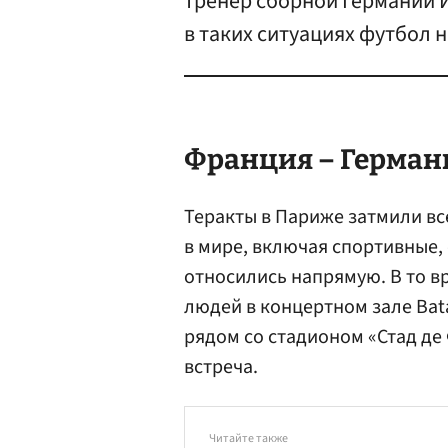
тренер сборной Германии Й
в таких ситуациях футбол н
Франция – Германи
Теракты в Париже затмили в
в мире, включая спортивные,
относились напрямую. В то в
людей в концертном зале Bat
рядом со стадионом «Стад де
встреча.
Читайте также