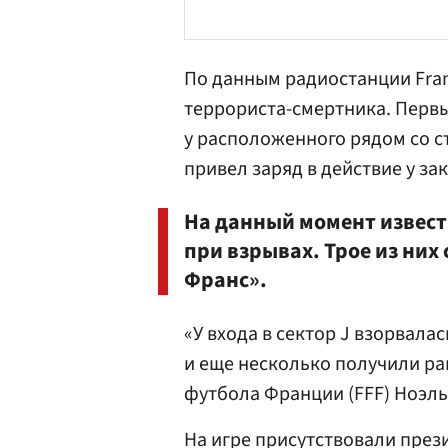
По данным радиостанции Fran
террориста-смертника. Перв
у расположенного рядом со 
привел заряд в действие у за
На данный момент известн
при взрывах. Трое из них
Франс».
«У входа в сектор J взорвала
и еще несколько получили р
футбола Франции (FFF) Ноэль 
На игре присутствовали пре