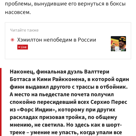
проблемы, вынудившие его вернуться в боксы
насовсем.
Читайте также
Хэмилтон непобедим в России
Наконец, финальная дуэль
Валттери
Боттаса
и
Кими Райкконен
а, в которой один
финн выдавил другого с трассы в отбойник.
А место на пьедестале почета получил
спокойно пересидевший всех
Серхио Перес
из «Форс Индии», которому при других
раскладах призовая тройка, по общему
мнению, не светила. Но здесь как в шорт-
треке – умение не упасть, когда упали все