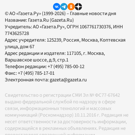
© АО «Газета.Ру» (1999-2026) – Главные новости дня
Название:
Газета.Ru
(Gazeta.Ru)
Учредитель:
АО «Газета.Ру»
, ОГРН 1067761730376, ИНН
7743625728
Адрес учредителя: 125239, Россия, Москва, Коптевская
улица, дом 67
Адрес редакции и издателя:
117105
, г.
Москва
,
Варшавское шоссе, д.9, стр.1
Телефон редакции:
+7 (495) 785-00-12
Факс:
+7 (495) 785-17-01
Электронная почта:
gazeta@gazeta.ru
Свидетельство о регистрации СМИ Эл № ФС77-67642
выдано федеральной службой по надзору в сфере
связи, информационных технологий и массовых
коммуникаций (Роскомнадзор) 10.11.2016 г. Редакция не
несет ответственности за достоверность информации,
содержащейся в рекламных объявлениях. Редакция не