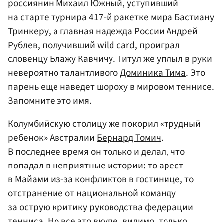
россиянин
Михаил Южный
, уступивший
на старте турнира 417-й ракетке мира Бастиану
Тринкеру, а главная надежда России Андрей
Рублев, получивший wild card, проиграл
словенцу Блажу Кавчичу. Титул же уплыл в руки
невероятно талантливого
Доминика Тима
. Это
парень еще наведет шороху в мировом теннисе.
Запомните это имя.
Колумбийскую столицу же покорил «трудный
ребенок» Австралии
Бернард Томич
.
В последнее время он только и делал, что
попадал в неприятные истории: то арест
в Майами из-за конфликтов в гостинице, то
отстранение от национальной команду
за острую критику руководства федерации
тенниса. Но все это вкупе, видимо, только