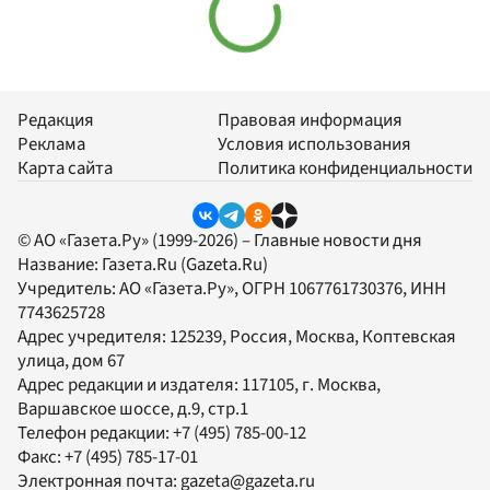
Редакция
Правовая информация
Реклама
Условия использования
Карта сайта
Политика конфиденциальности
© АО «Газета.Ру» (1999-2026) – Главные новости дня
Название:
Газета.Ru
(Gazeta.Ru)
Учредитель:
АО «Газета.Ру»
, ОГРН 1067761730376, ИНН
7743625728
Адрес учредителя: 125239, Россия, Москва, Коптевская
улица, дом 67
Адрес редакции и издателя:
117105
, г.
Москва
,
Варшавское шоссе, д.9, стр.1
Телефон редакции:
+7 (495) 785-00-12
Факс:
+7 (495) 785-17-01
Электронная почта:
gazeta@gazeta.ru