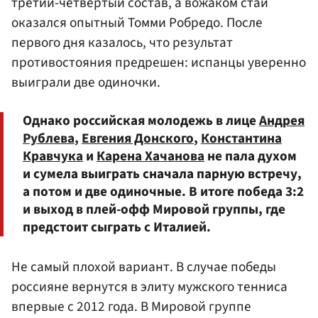
третий-четвертый состав, а вожаком стаи
оказался опытный
Томми Робредо
. После
первого дня казалось, что результат
противостояния предрешен: испанцы уверенно
выиграли две одиночки.
Однако российская молодежь в лице
Андрея
Рублева
,
Евгения Донского
,
Константина
Кравчука
и
Карена Хачанова
не пала духом
и сумела выиграть сначала парную встречу,
а потом и две одиночные. В итоге победа 3:2
и выход в плей-офф Мировой группы, где
предстоит сыграть с Италией.
Не самый плохой вариант. В случае победы
россияне вернутся в элиту мужского тенниса
впервые с 2012 года. В Мировой группе