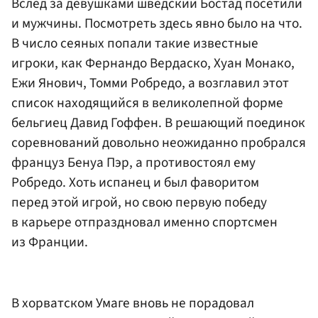
Вслед за девушками шведский Бостад посетили
и мужчины. Посмотреть здесь явно было на что.
В число сеяных попали такие известные
игроки, как
Фернандо Вердаско
, Хуан Монако,
Ежи Янович, Томми Робредо, а возглавил этот
список находящийся в великолепной форме
бельгиец
Давид Гоффен
. В решающий поединок
соревнований довольно неожиданно пробрался
француз
Бенуа Пэр
, а противостоял ему
Робредо. Хоть испанец и был фаворитом
перед этой игрой, но свою первую победу
в карьере отпраздновал именно спортсмен
из Франции.
В хорватском Умаге вновь не порадовал