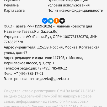
Реклама
Условия использования
Карта сайта
Политика конфиденциальности
© АО «Газета.Ру» (1999-2026) – Главные новости дня
Название:
Газета.Ru
(Gazeta.Ru)
Учредитель:
АО «Газета.Ру»
, ОГРН 1067761730376, ИНН
7743625728
Адрес учредителя: 125239, Россия, Москва, Коптевская
улица, дом 67
Адрес редакции и издателя:
117105
, г.
Москва
,
Варшавское шоссе, д.9, стр.1
Телефон редакции:
+7 (495) 785-00-12
Факс:
+7 (495) 785-17-01
Электронная почта:
gazeta@gazeta.ru
Свидетельство о регистрации СМИ Эл № ФС77-67642
выдано федеральной службой по надзору в сфере
связи, информационных технологий и массовых
коммуникаций (Роскомнадзор) 10.11.2016 г. Редакция не