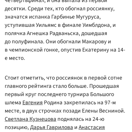
четвертьфинал, и она выпала из первой
десятки. Среди тех, кто обогнал россиянку,
значатся испанка Гарбинье Мугуруса,
уступившая Уильямс в финале Уимблдона, и
полячка
Агнешка Радваньска
, дошедшая
до полуфинала. Они обогнали Макарову и
в чемпионской гонке, опустив
Екатерину
на 14-
е место.
Стоит отметить, что россиянок в первой сотне
главного рейтинга стало больше. Прошедшая
первый круг последнего турнира Большого
шлема
Евгения
Родина закрепилась на 97-м
месте, в двух строчках позади Елены Весниной.
Светлана Кузнецова
поднялась на 24-ю
позицию,
Дарья Гаврилова
и
Анастасия