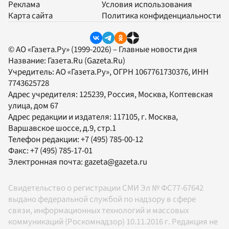
Реклама
Условия использования
Карта сайта
Политика конфиденциальности
© АО «Газета.Ру» (1999-2026) – Главные новости дня
Название:
Газета.Ru
(Gazeta.Ru)
Учредитель:
АО «Газета.Ру»
, ОГРН 1067761730376, ИНН
7743625728
Адрес учредителя: 125239, Россия, Москва, Коптевская
улица, дом 67
Адрес редакции и издателя:
117105
, г.
Москва
,
Варшавское шоссе, д.9, стр.1
Телефон редакции:
+7 (495) 785-00-12
Факс:
+7 (495) 785-17-01
Электронная почта:
gazeta@gazeta.ru
Свидетельство о регистрации СМИ Эл № ФС77-67642
выдано федеральной службой по надзору в сфере
связи, информационных технологий и массовых
коммуникаций (Роскомнадзор) 10.11.2016 г. Редакция не