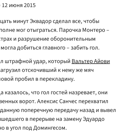
)
12 июня 2015
цать минут Эквадор сделал все, чтобы
вполне мог отыграться. Парочка Монтеро –
страх и разрушение оборонительным
 могла добиться главного – забить гол.
л штрафной удар, который
Вальтер Айови
 загрузил отскочивший к нему же мяч
ловой пробил в перекладину.
а казалось, что гол гостей назревает, они
венных ворот. Алексис Санчес перехватил
данную поперечную передачу назад и вывел
ышедшего в перерыве на замену Эдуардо
но в угол под Домингесом.