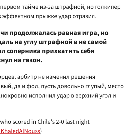
 первом тайме из-за штрафной, но голкипер
в эффектном прыжке удар отразил.
ечи продолжалась равная игра, но
даль
на углу штрафной в не самой
ил соперника прихватить себя
нул на газон.
орцев, арбитр не изменил решения
ый, да и фол, пусть довольно глупый, место
нокровно исполнил удар в верхний угол и
who scored in Chile's 2-0 last night
KhaledAlNouss
)