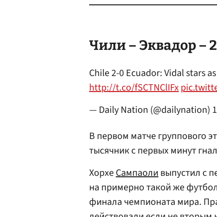
Чили – Эквадор – 2
Chile 2-0 Ecuador: Vidal stars a
http://t.co/fSCTNClIFx
pic.twit
— Daily Nation (@dailynation)
1
В первом матче группового э
тысячник с первых минут гна
Хорхе
Сампаоли
выпустил с п
на примерно такой же футбол,
финала чемпионата мира. Пра
действовали если не вторым н