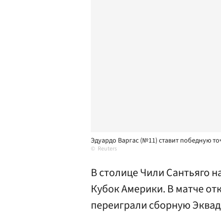
Эдуардо Варгас (№11) ставит победную то
Reuters
В столице Чили Сантьяго 
Кубок Америки. В матче от
переиграли сборную Эквад