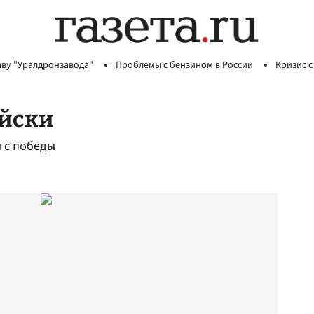
аву "Уралдронзавода"
Проблемы с бензином в России
Кризис с
ийски
 с победы