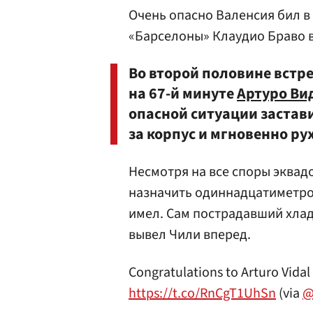
Очень опасно Валенсия бил в
«Барселоны» Клаудио Браво 
Во второй половине встр
на 67-й минуте
Артуро Ви
опасной ситуации застав
за корпус и мгновенно рух
Несмотря на все споры эквад
назначить одиннадцатиметров
имел. Сам пострадавший хлад
вывел Чили вперед.
Congratulations to Arturo Vidal 
https://t.co/RnCgT1UhSn
(via
@