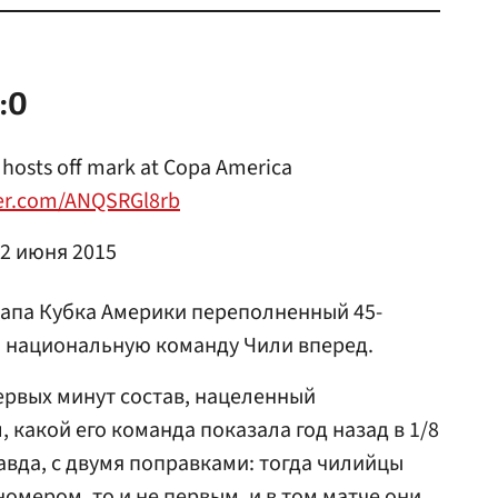
:0
s hosts off mark at Copa America
ter.com/ANQSRGl8rb
2 июня 2015
тапа Кубка Америки переполненный 45-
л национальную команду Чили вперед.
ервых минут состав, нацеленный
 какой его команда показала год назад в 1/8
вда, с двумя поправками: тогда чилийцы
омером, то и не первым, и в том матче они