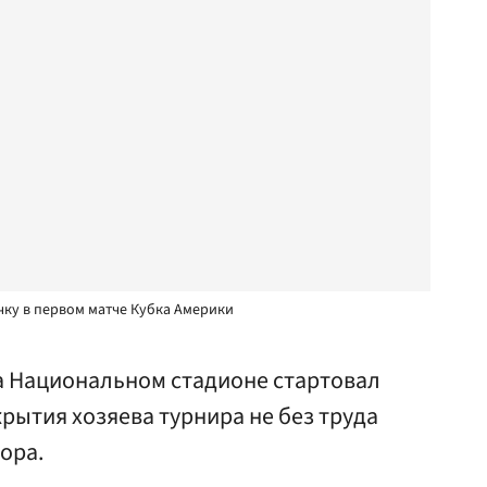
чку в первом матче Кубка Америки
на Национальном стадионе стартовал
крытия хозяева турнира не без труда
ора.