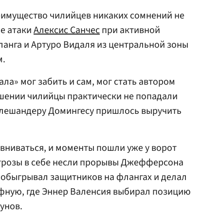
реимущество чилийцев никаких сомнений не
ие атаки
Алексис Санчес
при активной
анга и Артуро Видаля из центральной зоны
м.
ла» мог забить и сам, мог стать автором
ршении чилийцы практически не попадали
з Алешандеру Домингесу пришлось выручить
вниваться, и моменты пошли уже у ворот
угрозы в себе несли прорывы Джефферсона
 обыгрывал защитников на флангах и делал
фную, где Эннер Валенсия выбирал позицию
унов.