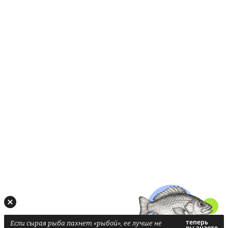
Если сырая рыба пахнет «рыбой», ее лучше не