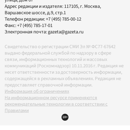
улица, дом 67
Адрес редакции и издателя:
117105
, г.
Москва
,
Варшавское шоссе, д.9, стр.1
Телефон редакции:
+7 (495) 785-00-12
Факс:
+7 (495) 785-17-01
Электронная почта:
gazeta@gazeta.ru
Свидетельство о регистрации СМИ Эл № ФС77-67642
выдано федеральной службой по надзору в сфере
связи, информационных технологий и массовых
коммуникаций (Роскомнадзор) 10.11.2016 г. Редакция не
несет ответственности за достоверность информации,
содержащейся в рекламных объявлениях. Редакция не
предоставляет справочной информации.
Информация об ограничениях
На информационном ресурсе применяются
рекомендательные технологии в соответствии с
Правилами
18+