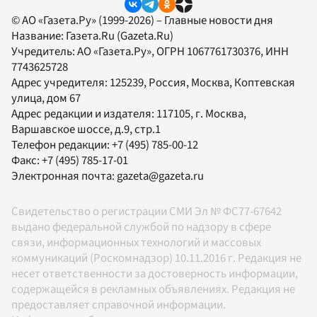
© АО «Газета.Ру» (1999-2026) – Главные новости дня
Название:
Газета.Ru
(Gazeta.Ru)
Учредитель:
АО «Газета.Ру»
, ОГРН 1067761730376, ИНН
7743625728
Адрес учредителя: 125239, Россия, Москва, Коптевская
улица, дом 67
Адрес редакции и издателя:
117105
, г.
Москва
,
Варшавское шоссе, д.9, стр.1
Телефон редакции:
+7 (495) 785-00-12
Факс:
+7 (495) 785-17-01
Электронная почта:
gazeta@gazeta.ru
Свидетельство о регистрации СМИ Эл № ФС77-67642
выдано федеральной службой по надзору в сфере
связи, информационных технологий и массовых
коммуникаций (Роскомнадзор) 10.11.2016 г. Редакция не
несет ответственности за достоверность информации,
содержащейся в рекламных объявлениях. Редакция не
предоставляет справочной информации.