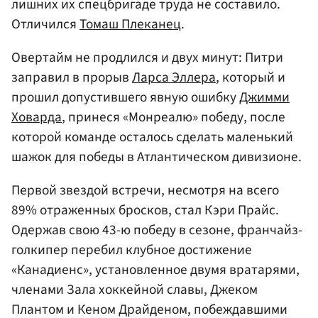
лишних их спецбригаде труда не составило.
Отличился
Томаш Плеканец
.
Овертайм не продлился и двух минут: Питри
заправил в прорыв
Ларса Эллера
, который и
прошил допустившего явную ошибку
Джимми
Ховарда
, принеся «Монреалю» победу, после
которой команде осталось сделать маленький
шажок для победы в Атлантическом дивизионе.
Первой звездой встречи, несмотря на всего
89% отраженных бросков, стал Кэри Прайс.
Одержав свою 43-ю победу в сезоне, франчайз-
голкипер перебил клубное достижение
«Канадиенс», установленное двумя вратарями,
членами Зала хоккейной славы, Джеком
Плантом и Кеном Драйденом, побеждавшими