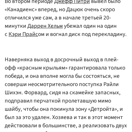
Во втором периоде
Джефф Питри
вывел было
«Канадиенс» вперед, но Дацюк очень скоро
отличился уже сам, а в начале третьей 20-
минутки
Даррен Хельм
убежал один на один
с
Кэри Прайс
ом и вогнал диск под перекладину.
Наверняка выход в досрочный выход в плей-
офф «красным крыльям» гарантировала только
победа, и она вполне могла бы состояться, не
соверши неосмотрительного поступка Райли
Шихэн. Форвард, сидя на скамейке запасных,
подправил перчаткой пролетавшую мимо
шайбу, чтобы она покинула зону «Детройта», и
был за это удален. Хозяева и так в этот момент
действовали в большинстве, а реализовать двух