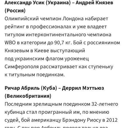
Александр Усик
(Украина) –
Андрей Князев
(Россия)
Олимпийский чемпион Лондона набирает
рейтинг в профессионалах и уже владеет
титулом интерконтинентального чемпиона
WBO в категории до 90,7 кг. Бой с россиянином
Князевым в Киеве выступающий
под украинским флагом уроженец
Симферополя рассматривает как ступеньку
к титульным поединкам.
Ричар Абриль (Куба) – Деррил Мэттьюз
(Великобритания)
Последним зрелищным поединком 32-летнего
кубинца стал проигранный им, по мнению
судей, бой американцу Брэндону Риосу в 2012
году. С тех пор Арбриль провел только два