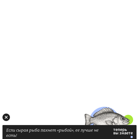
Если сырая рыба пахнет «рыбой», ее лучше не
есть!