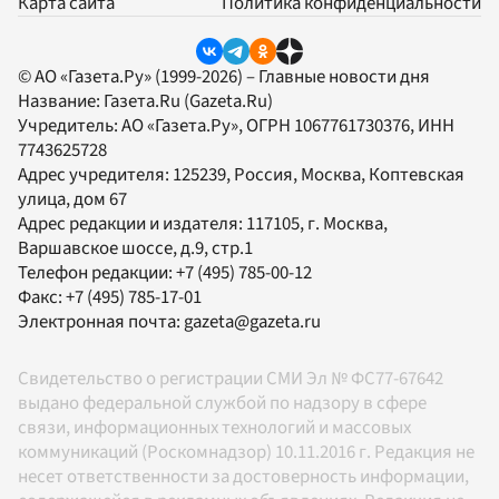
Карта сайта
Политика конфиденциальности
© АО «Газета.Ру» (1999-2026) – Главные новости дня
Название:
Газета.Ru
(Gazeta.Ru)
Учредитель:
АО «Газета.Ру»
, ОГРН 1067761730376, ИНН
7743625728
Адрес учредителя: 125239, Россия, Москва, Коптевская
улица, дом 67
Адрес редакции и издателя:
117105
, г.
Москва
,
Варшавское шоссе, д.9, стр.1
Телефон редакции:
+7 (495) 785-00-12
Факс:
+7 (495) 785-17-01
Электронная почта:
gazeta@gazeta.ru
Свидетельство о регистрации СМИ Эл № ФС77-67642
выдано федеральной службой по надзору в сфере
связи, информационных технологий и массовых
коммуникаций (Роскомнадзор) 10.11.2016 г. Редакция не
несет ответственности за достоверность информации,