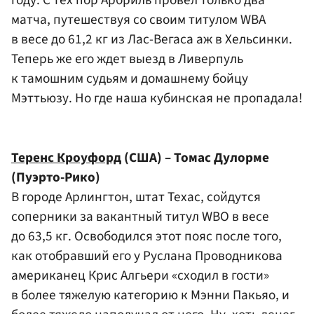
матча, путешествуя со своим титулом WBA
в весе до 61,2 кг из Лас-Вегаса аж в Хельсинки.
Теперь же его ждет выезд в Ливерпуль
к тамошним судьям и домашнему бойцу
Мэттьюзу. Но где наша кубинская не пропадала!
Теренс Кроуфорд
(США) – Томас Дулорме
(Пуэрто-Рико)
В городе Арлингтон, штат Техас, сойдутся
соперники за вакантный титул WBO в весе
до 63,5 кг. Освободился этот пояс после того,
как отобравший его у Руслана Проводникова
американец Крис Алгьери «сходил в гости»
в более тяжелую категорию к Мэнни Пакьяо, и