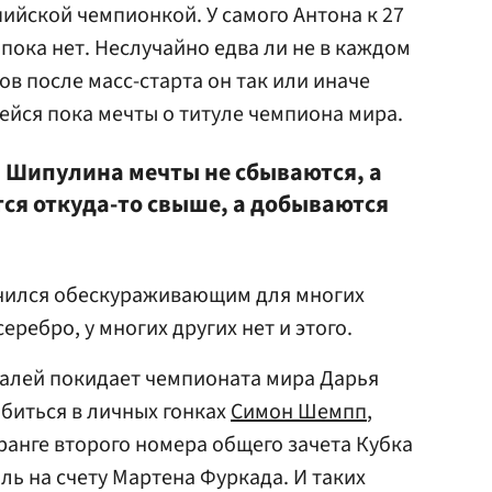
ийской чемпионкой. У самого Антона к 27
пока нет. Неслучайно едва ли не в каждом
в после масс-старта он так или иначе
ейся пока мечты о титуле чемпиона мира.
 Шипулина мечты не сбываются, а
тся откуда-то свыше, а добываются
чился обескураживающим для многих
еребро, у многих других нет и этого.
далей покидает чемпионата мира Дарья
обиться в личных гонках
Симон Шемпп
,
ранге второго номера общего зачета Кубка
ль на счету Мартена Фуркада. И таких