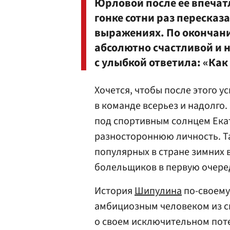
Юрловой
после ее впеча
гонке сотни раз переска
выражениях. По окончан
абсолютно счастливой и на
с улыбкой ответила: «Ка
Хочется, чтобы после этого 
в команде всерьез и надолго.
под спортивным солнцем Екат
разностороннюю личность. Та
популярных в стране зимних 
болельщиков в первую очеред
История
Шипулина
по-своему 
амбициозным человеком из сп
о своем исключительном поте