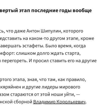
твертый этап последние годы вообще
сь, что даже Антон Шипулин, которого
едставить на каком-то другом этапе, кроме
завершать эстафеты. Было время, когда
мфорт: слишком долго ждать старта,
перегореть. И просил ставить его на другие
того этапа, зная, что там, как правило,
якяряйнен и другие лидеры мирового
азом стараются от этой ноши уйти, —
енской сборной
Владимир Королькевич
.