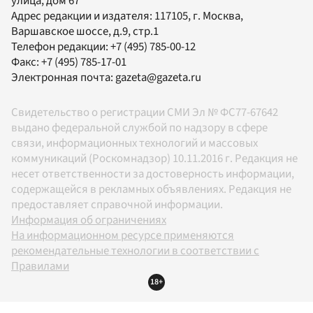
улица, дом 67
Адрес редакции и издателя:
117105
, г.
Москва
,
Варшавское шоссе, д.9, стр.1
Телефон редакции:
+7 (495) 785-00-12
Факс:
+7 (495) 785-17-01
Электронная почта:
gazeta@gazeta.ru
Свидетельство о регистрации СМИ Эл № ФС77-67642
выдано федеральной службой по надзору в сфере
связи, информационных технологий и массовых
коммуникаций (Роскомнадзор) 10.11.2016 г. Редакция не
несет ответственности за достоверность информации,
содержащейся в рекламных объявлениях. Редакция не
предоставляет справочной информации.
Информация об ограничениях
На информационном ресурсе применяются
рекомендательные технологии в соответствии с
Правилами
18+