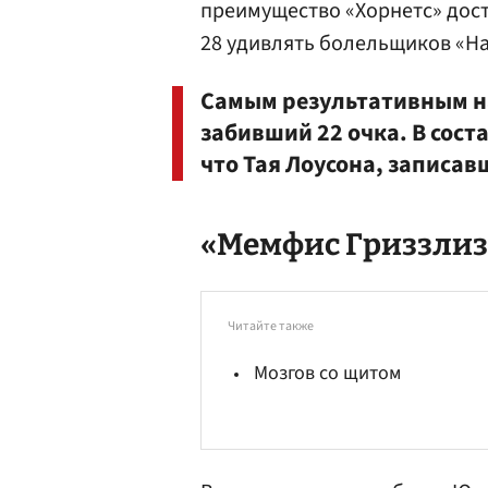
преимущество «Хорнетс» дости
28 удивлять болельщиков «На
Самым результативным н
забивший 22 очка. В сос
что Тая Лоусона, записавш
«Мемфис Гриззлиз»
Читайте также
Мозгов со щитом