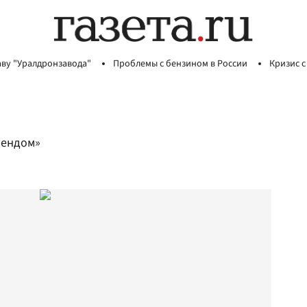
аву "Уралдронзавода"
Проблемы с бензином в России
Кризис с
лендом»