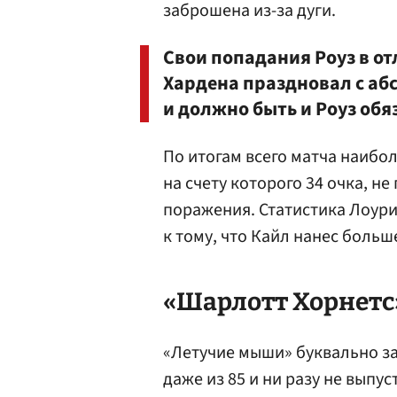
заброшена из-за дуги.
Свои попадания Роуз в от
Хардена праздновал с аб
и должно быть и Роуз об
По итогам всего матча наибо
на счету которого 34 очка, н
поражения. Статистика Лоури
к тому, что Кайл нанес больш
«Шарлотт Хорнетс» 
«Летучие мыши» буквально за
даже из 85 и ни разу не выпус