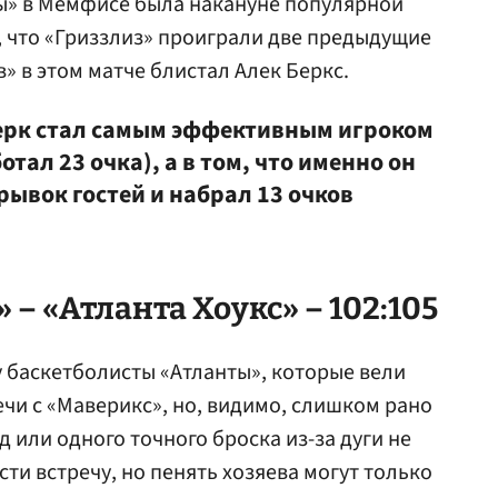
ты» в Мемфисе была накануне популярной
о, что «Гриззлиз» проиграли две предыдущие
в» в этом матче блистал
Алек Беркс
.
 Берк стал самым эффективным игроком
отал 23 очка), а в том, что именно он
ывок гостей и набрал 13 очков
– «Атланта Хоукс» – 102:105
у баскетболисты «Атланты», которые вели
речи с «Маверикс», но, видимо, слишком рано
д или одного точного броска из-за дуги не
сти встречу, но пенять хозяева могут только