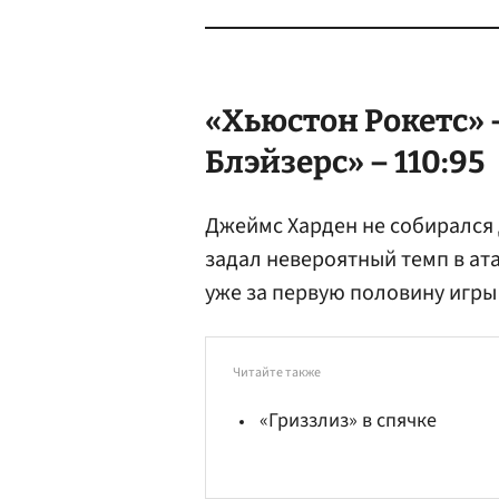
«Хьюстон Рокетс» 
Блэйзерс» – 110:95
Джеймс Харден не собирался д
задал невероятный темп в ата
уже за первую половину игры 
Читайте также
«Гриззлиз» в спячке