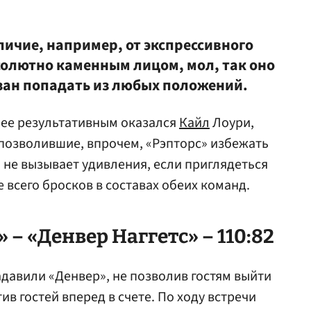
личие, например, от экспрессивного
солютно каменным лицом, мол, так оно
язан попадать из любых положений.
лее результативным оказался
Кайл
Лоури,
е позволившие, впрочем, «Рэпторс» избежать
 не вызывает удивления, если приглядеться
е всего бросков в составах обеих команд.
– «Денвер Наггетс» – 110:82
давили «Денвер», не позволив гостям выйти
тив гостей вперед в счете. По ходу встречи