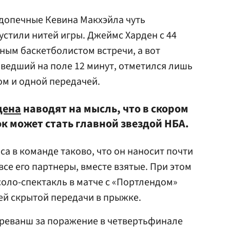
одопечные
Кевина Макхэйла
чуть
пустили нитей игры. Джеймс Харден с 44
ым баскетболистом встречи, а вот
оведший на поле 12 минут, отметился лишь
м и одной передачей.
дена
наводят на мысль, что в скором
к может стать главной звездой НБА.
а в команде таково, что он наносит почти
все его партнеры, вместе взятые. При этом
 соло-спектакль в матче с «Портлендом»
ей скрытой передачи в прыжке.
 реванш за поражение в четвертьфинале