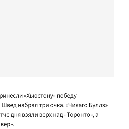
принесли «Хьюстону» победу
 Швед набрал три очка, «Чикаго Буллз»
че дня взяли верх над «Торонто», а
вер».