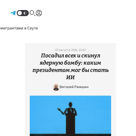
Авторизоваться
 мигрантами в Сеуте
07 августа 2026, 10:43
Посадил всех и скинул
ядерную бомбу: каким
президентом мог бы стать
ИИ
Виталий Рюмшин