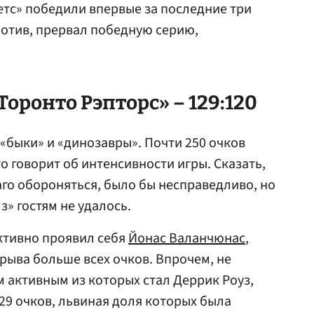
етс» победили впервые за последние три
против, прервал победную серию,
Торонто Рэпторс» – 129:120
«быки» и «динозавры». Почти 250 очков
то говорит об интенсивности игры. Сказать,
аго обороняться, было бы несправедливо, но
з» гостям не удалось.
ктивно проявил себя
Йонас Валанчюнас
,
ыва больше всех очков. Впрочем, не
м активным из которых стал Деррик Роуз,
 29 очков, львиная доля которых была