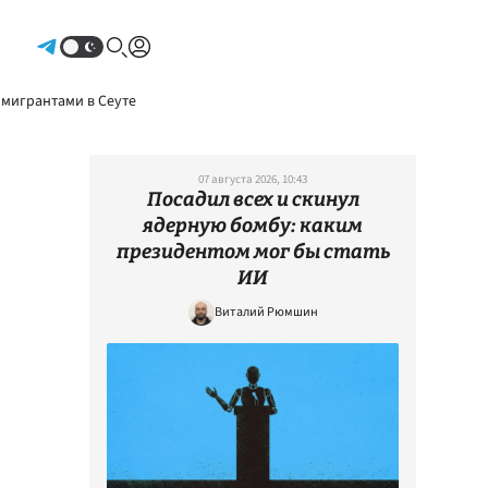
Авторизоваться
 мигрантами в Сеуте
07 августа 2026, 10:43
Посадил всех и скинул
ядерную бомбу: каким
президентом мог бы стать
ИИ
Виталий Рюмшин