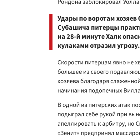
Рондона заблокировал Уолла
Удары по воротам хозяев 
Субашича питерцы практи
на 28-й минуте Халк опас
кулаками отразил угрозу.
Скорости питерцам явно не х
большее из своего подавляющ
хозяева благодаря слаженной 
начинания подопечных Вилл
В одной из питерских атак п
подыграл себе рукой при выно
апеллировать к арбитру, но 
«Зенит» предпринял массиро