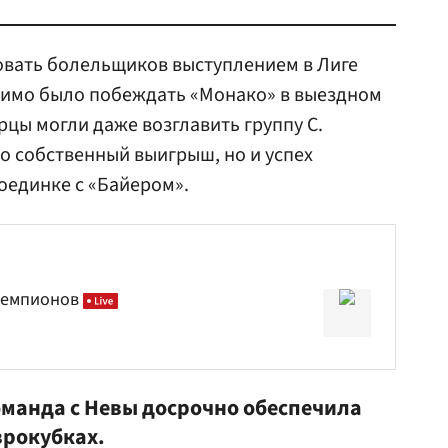
овать болельщиков выступлением в Лиге
димо было побеждать «Монако» в выездном
рцы могли даже возглавить группу С.
ко собственный выигрыш, но и успех
оединке с «Байером».
 чемпионов
оманда с Невы досрочно обеспечила
врокубках.