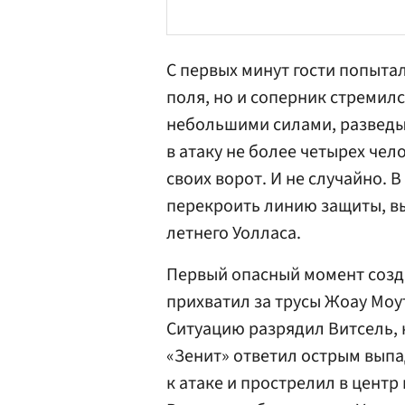
С первых минут гости попытал
поля, но и соперник стремил
небольшими силами, разведы
в атаку не более четырех чел
своих ворот. И не случайно. 
перекроить линию защиты, вы
летнего Уолласа.
Первый опасный момент соз
прихватил за трусы Жоау Моу
Ситуацию разрядил Витсель, 
«Зенит» ответил острым вып
к атаке и прострелил в цент