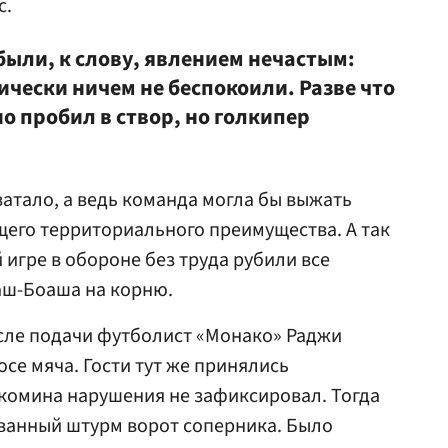
с.
были, к слову, явлением нечастым:
чески ничем не беспокоили. Разве что
но пробил в створ, но голкипер
ватало, а ведь команда могла бы выжать
его территориального преимущества. А так
игре в обороне без труда рубили все
аш-Боаша на корню.
осле подачи футболист «Монако» Раджи
се мяча. Гости тут же принялись
Скомина нарушения не зафиксировал. Тогда
ванный штурм ворот соперника. Было