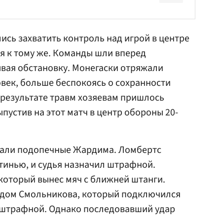
ись захватить контроль над игрой в центре
ся к тому же. Команды шли вперед
вая обстановку. Монегаски отряжали
овек, больше беспокоясь о сохранности
В результате травм хозяевам пришлось
пустив на этот матч в центр обороны 20-
дали подопечные Жардима. Ломбертс
тинью, и судья назначил штрафной.
который вынес мяч с ближней штанги.
адом Смольникова, который подключился
р штрафной. Однако последовавший удар