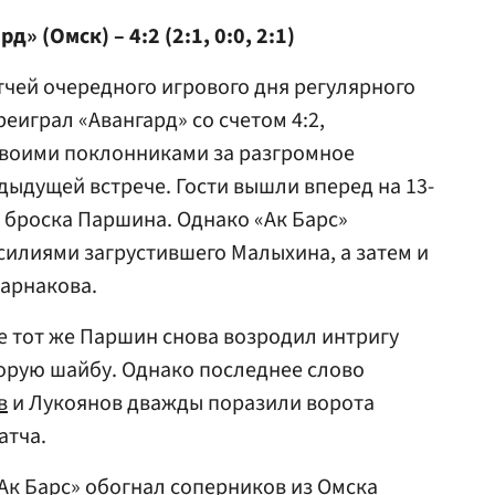
д» (Омск) – 4:2 (2:1, 0:0, 2:1)
тчей очередного игрового дня регулярного
еиграл «Авангард» со счетом 4:2,
воими поклонниками за разгромное
дыдущей встрече. Гости вышли вперед на 13-
о броска Паршина. Однако «Ак Барс»
силиями загрустившего Малыхина, а затем и
арнакова.
се тот же Паршин снова возродил интригу
торую шайбу. Однако последнее слово
в
и Лукоянов дважды поразили ворота
атча.
«Ак Барс» обогнал соперников из Омска