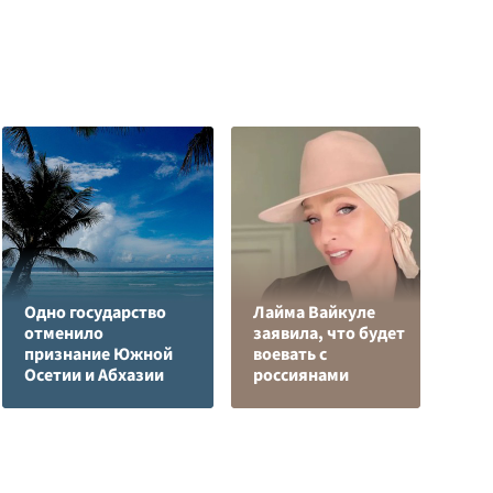
Одно государство
Лайма Вайкуле
Р
отменило
заявила, что будет
н
признание Южной
воевать с
п
Осетии и Абхазии
россиянами
К