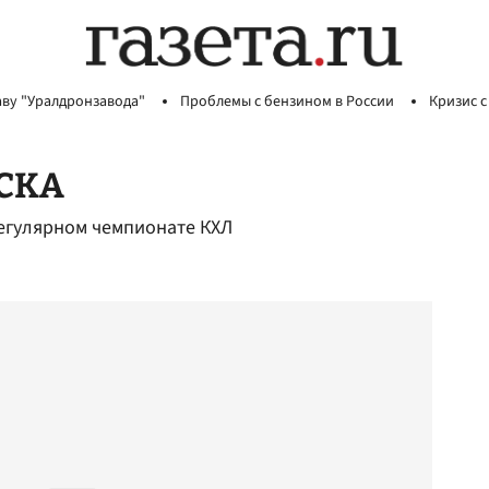
аву "Уралдронзавода"
Проблемы с бензином в России
Кризис с
 СКА
егулярном чемпионате КХЛ