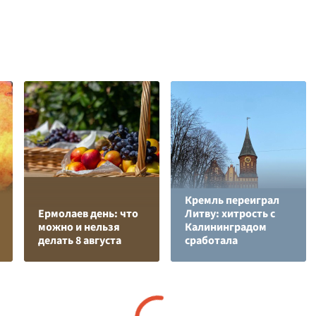
Кремль переиграл
Ермолаев день: что
Литву: хитрость с
можно и нельзя
Калининградом
делать 8 августа
сработала