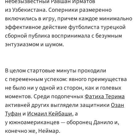
небезызвестный
Равшан Ирматов
из Узбекистана. Соперники размеренно
включились в игру, причем каждое минимально
эффективное действие футболиста турецкой
сборной публика воспринимала с безумным
энтузиазмом и шумом.
В целом стартовые минуты проходили
с переменным успехом: явного преимущества
не было ни у одной из сторон, как и голевых
моментов. Среди подопечных
Фатиха Терима
активней других выглядели защитники
Озан
Туфан
и
Исмаил Кейбаши
, а
у южноамериканцев — оборонец Данило и,
конечно же, Неймар.