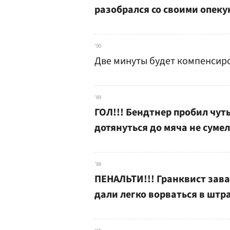
разобрался со своими опеку
'90
Две минуты будет компенсиро
'89
ГОЛ!!! Бендтнер пробил чуть
дотянуться до мяча не сумел.
'88
ПЕНАЛЬТИ!!! Гранквист зава
дали легко ворваться в шт