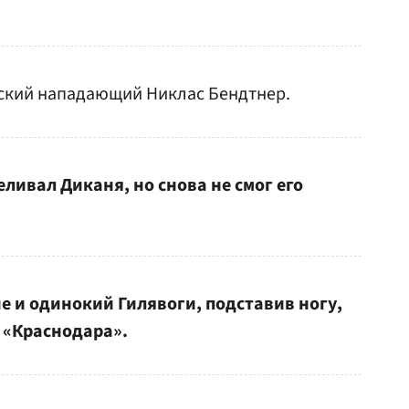
тский нападающий Никлас Бендтнер.
еливал Диканя, но снова не смог его
не и одинокий Гилявоги, подставив ногу,
у «Краснодара».