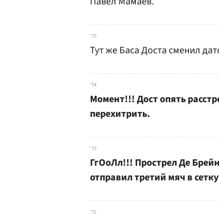
Павел Мамаев.
'75
Тут же Баса Доста сменил да
'74
Момент!!! Дост опять расстр
перехитрить.
'73
ГгОоЛл!!! Прострел Де Брей
отправил третий мяч в сетк
'72