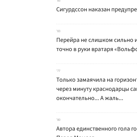
'85
Сигурдссон наказан предупре
'83
Перейра не слишком сильно 
точно в руки вратаря «Вольфс
'77
Только замаячила на горизон
через минуту краснодарцы са
окончательно... А жаль...
'80
Автора единственного гола г