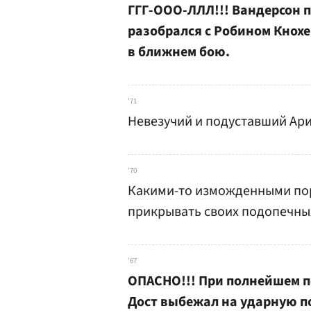
ГГГ-ООО-ЛЛЛ!!! Вандерсон п
разобрался с Робином Кнохе
в ближнем бою.
'71
Невезучий и подуставший Ари
'70
Какими-то изможденными пор
прикрывать своих подопечны
'67
ОПАСНО!!! При полнейшем п
Дост выбежал на ударную п