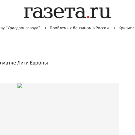
аву "Уралдронзавода"
Проблемы с бензином в России
Кризис с
 матче Лиги Европы