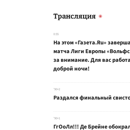
Трансляция
0:55
На этом «Газета.Ru» завер
матча Лиги Европы «Вольфс
за внимание. Для вас работ
доброй ночи!
'90+2
Раздался финальный свисто
'90+1
ГгОоЛл!!! Де Брейне обокра