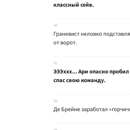
классный сейв.
'65
Гранквист неловко подставлял
от ворот.
'61
ЭЭЭххх... Ари опасно проби
спас свою команду.
'63
Де Брейне заработал «горчич
'59