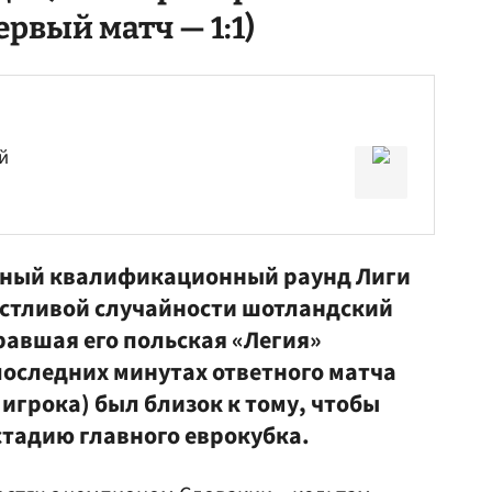
ервый матч — 1:1)
й
ьный квалификационный раунд Лиги
астливой случайности шотландский
равшая его польская «Легия»
последних минутах ответного матча
грока) был близок к тому, чтобы
стадию главного еврокубка.