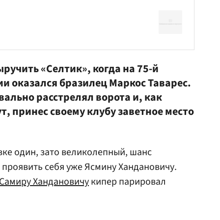
ыручить «Селтик», когда на 75-й
ии оказался бразилец
Маркос Таварес
.
ально расстрелял ворота и, как
т, принес своему клубу заветное место
вке один, зато великолепный, шанс
я проявить себя уже Ясмину Хандановичу.
Самиру Хандановичу
кипер парировал