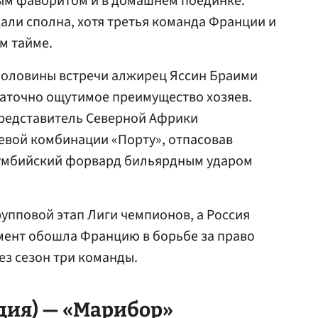
ным фаворитом и в домашнем поединке.
ли сполна, хотя третья команда Франции и
м тайме.
 половины встречи алжирец Яссин Браими
таточно ощутимое преимущество хозяев.
представитель Северной Африки
левой комбинации «Порту», отпасовав
умбийский форвард бильярдным ударом
упповой этап Лиги чемпионов, а Россия
мент обошла Францию в борьбе за право
ез сезон три команды.
дия) — «Марибор»