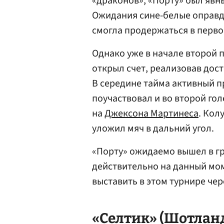
«драконов», «Порту» был яв
Ожидания сине-белые оправда
смогла продержаться в перво
Однако уже в начале второй
открыл счет, реализовав дос
В середине тайма активный 
поучаствовал и во второй го
на
Джексона Мартинеса
. Кол
уложил мяч в дальний угол.
«Порту» ожидаемо вышел в гр
действительно на данный мо
выставить в этом турнире чер
«Селтик» (Шотлан