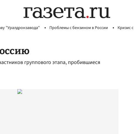
аву "Уралдронзавода"
Проблемы с бензином в России
Кризис с
Россию
частников группового этапа, пробившиеся