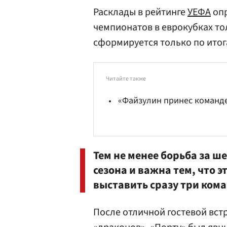
Расклады в рейтинге
УЕФА
опр
чемпионатов в еврокубках тол
сформируется только по ито
Читайте также
«Файзулин принес команд
Тем не менее борьба за ш
сезона и важна тем, что э
выставить сразу три ком
После отличной гостевой вс