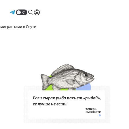
Авторизоваться
 мигрантами в Сеуте
Если сырая рыба пахнет «рыбой»,
ее лучше не есть!