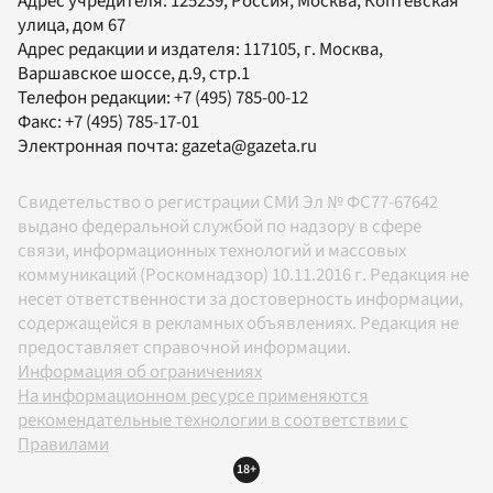
Адрес учредителя: 125239, Россия, Москва, Коптевская
улица, дом 67
Адрес редакции и издателя:
117105
, г.
Москва
,
Варшавское шоссе, д.9, стр.1
Телефон редакции:
+7 (495) 785-00-12
Факс:
+7 (495) 785-17-01
Электронная почта:
gazeta@gazeta.ru
Свидетельство о регистрации СМИ Эл № ФС77-67642
выдано федеральной службой по надзору в сфере
связи, информационных технологий и массовых
коммуникаций (Роскомнадзор) 10.11.2016 г. Редакция не
несет ответственности за достоверность информации,
содержащейся в рекламных объявлениях. Редакция не
предоставляет справочной информации.
Информация об ограничениях
На информационном ресурсе применяются
рекомендательные технологии в соответствии с
Правилами
18+