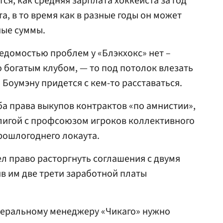
тся, как средняя зарплата хоккеиста за год
а, в то время как в разные годы он может
ные суммы.
едомостью проблем у «Блэкхокс» нет –
о богатым клубом, — то под потолок влезать
о Боумэну придется с кем-то расставаться.
ба права выкупов контрактов «по амнистии»,
лигой с профсоюзом игроков коллективного
рошлогоднего локаута.
ел право расторгнуть соглашения с двумя
в им две трети заработной платы
неральному менеджеру «Чикаго» нужно