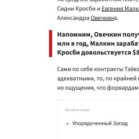
Сидни Кросби и
Евгения Мал
Александра
Овечкин
а.
Напомним, Овечкин получ
млн в год, Малкин зарабат
Кросби довольствуется $8
Сами по себе контракты Тэйв
адекватными, то, по крайней 
но ощущения, что форвардам 
Читайте также
Упорядоченный Запад