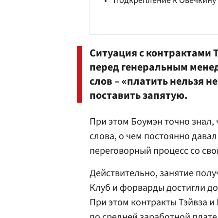
Подкрепление к Овечкину
Ситуация с контрактами Тэ
перед генеральным менед
слов – «платить нельзя н
поставить запятую.
При этом Боумэн точно знал, 
слова, о чем постоянно дава
переговорный процесс со сво
Действительно, занятие полу
Клуб и форварды достигли до
При этом контракты Тэйвза и
по средней заработной плате