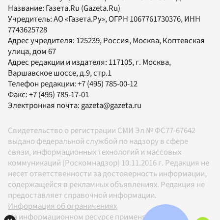
Название:
Газета.Ru
(Gazeta.Ru)
Учредитель:
АО «Газета.Ру»
, ОГРН 1067761730376, ИНН
7743625728
Адрес учредителя: 125239, Россия, Москва, Коптевская
улица, дом 67
Адрес редакции и издателя:
117105
, г.
Москва
,
Варшавское шоссе, д.9, стр.1
Телефон редакции:
+7 (495) 785-00-12
Факс:
+7 (495) 785-17-01
Электронная почта:
gazeta@gazeta.ru
Свидетельство о регистрации СМИ Эл № ФС77-67642
выдано федеральной службой по надзору в сфере
связи, информационных технологий и массовых
коммуникаций (Роскомнадзор) 10.11.2016 г. Редакция не
несет ответственности за достоверность информации,
содержащейся в рекламных объявлениях. Редакция не
предоставляет справочной информации.
Информация об ограничениях
На информационном ресурсе применяются