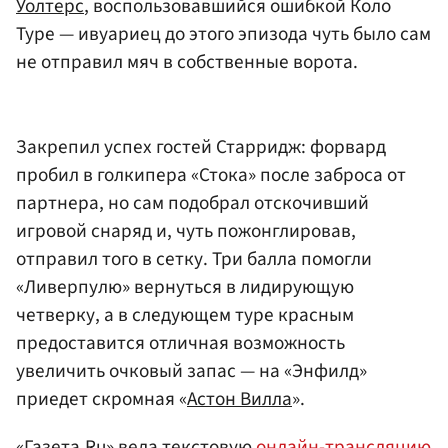
Уолтерс
, воспользовавшийся ошибкой Коло
Туре — ивуариец до этого эпизода чуть было сам
не отправил мяч в собственные ворота.
Закрепил успех гостей Старридж: форвард
пробил в голкипера «Стока» после заброса от
партнера, но сам подобрал отскочивший
игровой снаряд и, чуть пожонглировав,
отправил того в сетку. Три балла помогли
«Ливерпулю» вернуться в лидирующую
четверку, а в следующем туре красным
предоставится отличная возможность
увеличить очковый запас — на «Энфилд»
приедет скромная «
Астон Вилла
».
«Газета.Ru» вела текстовую
онлайн-трансляцию