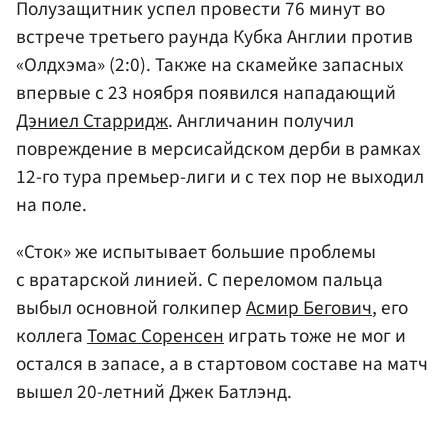
Полузащитник успел провести 76 минут во
встрече третьего раунда Кубка Англии против
«Олдхэма» (2:0). Также на скамейке запасных
впервые с 23 ноября появился нападающий
Дэниел Старридж
. Англичанин получил
повреждение в мерсисайдском дерби в рамках
12-го тура премьер-лиги и с тех пор не выходил
на поле.
«Сток» же испытывает большие проблемы
с вратарской линией. С переломом пальца
выбыл основной голкипер
Асмир Бегович
, его
коллега
Томас Соренсен
играть тоже не мог и
остался в запасе, а в стартовом составе на матч
вышел 20-летний Джек Батлэнд.