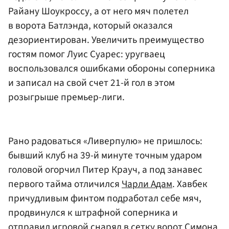
Райану Шоукроссу
, а от него мяч полетел
в ворота
Батлэнда
, который оказался
дезориентирован. Увеличить преимущество
гостям помог
Луис Суарес
: уругваец
воспользовался ошибками обороны соперника
и записал на свой счет 21-й гол в этом
розыгрыше премьер-лиги.
Рано радоваться «Ливерпулю» не пришлось:
бывший клуб на 39-й минуте точным ударом
головой огорчил Питер Крауч, а под занавес
первого тайма отличился
Чарли Адам
. Хавбек
причудливым финтом подработал себе мяч,
продвинулся к штрафной соперника и
отправил игровой снаряд в сетку ворот
Симона