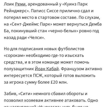
Лоик
Реми
, арендованный у «Куинз Парк
Рейнджерс». Паписс Сиссе прилично сдал и
потерял место в стартовом составе. По слухам,
на «Сент-Джеймс Парк» может вернуться Демба
Ба, покинувший стан «черно-белых» ровно год
назад ради «Челси».
Но для подписания новых футболистов
«сорокам» необходимо где-то изыскать
средства, и в этом команде может помочь
полузащитник
Йоан Кабай
. Французом активно
интересуется ПСЖ, который готов выложить
за игрока сумму более £20 млн.
Забив, «Сити» немного сбавил обороты и
позволил хозяевам активнее атаковать. Одно
из наступлений «Ньюкасла» чуть было не