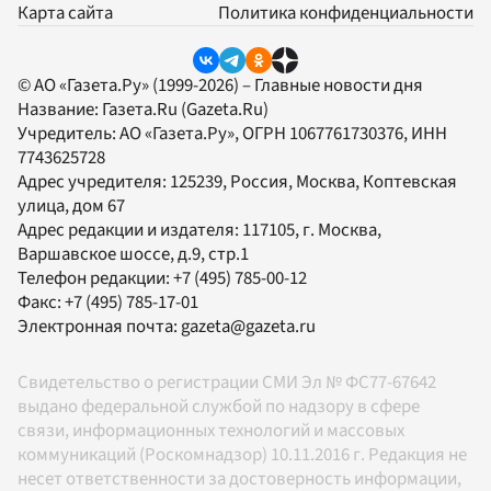
Карта сайта
Политика конфиденциальности
© АО «Газета.Ру» (1999-2026) – Главные новости дня
Название:
Газета.Ru
(Gazeta.Ru)
Учредитель:
АО «Газета.Ру»
, ОГРН 1067761730376, ИНН
7743625728
Адрес учредителя: 125239, Россия, Москва, Коптевская
улица, дом 67
Адрес редакции и издателя:
117105
, г.
Москва
,
Варшавское шоссе, д.9, стр.1
Телефон редакции:
+7 (495) 785-00-12
Факс:
+7 (495) 785-17-01
Электронная почта:
gazeta@gazeta.ru
Свидетельство о регистрации СМИ Эл № ФС77-67642
выдано федеральной службой по надзору в сфере
связи, информационных технологий и массовых
коммуникаций (Роскомнадзор) 10.11.2016 г. Редакция не
несет ответственности за достоверность информации,