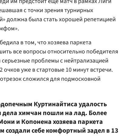
еди им предстоит еще матч в рамках Лиги
решавшая с точки зрения турнирных
ей» должна была стать хорошей репетицией
умфом».
убедила в том, что хозяева паркета
шить все вопросы относительно победителя
и серьезные проблемы с нейтрализацией
 очков уже в стартовые 10 минут встречи.
 отрезок сложился для подмосковной
одопечным Куртинайтиса удалость
и дела химчан пошли на лад. Более
Мони и Копонена хозяева паркета
 создали себе комфортный задел в 13