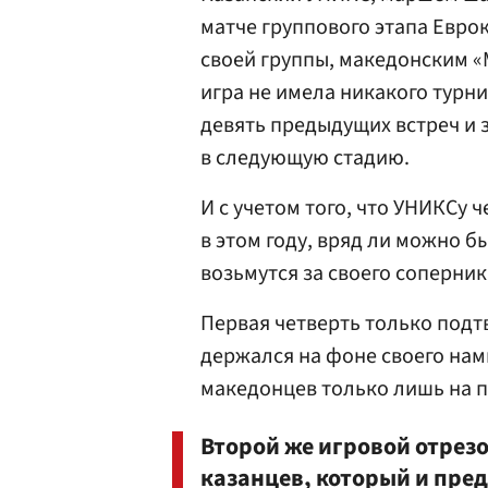
матче группового этапа Еврок
своей группы, македонским «М
игра не имела никакого турн
девять предыдущих встреч и 
в следующую стадию.
И с учетом того, что УНИКСу 
в этом году, вряд ли можно б
возьмутся за своего соперни
Первая четверть только подт
держался на фоне своего нам
македонцев только лишь на п
Второй же игровой отрезо
казанцев, который и пре