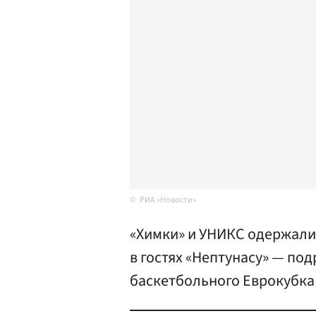
РИА «Новости»
«Химки» и УНИКС одержали 
в гостях «Нептунасу» — по
баскетбольного Еврокубка 