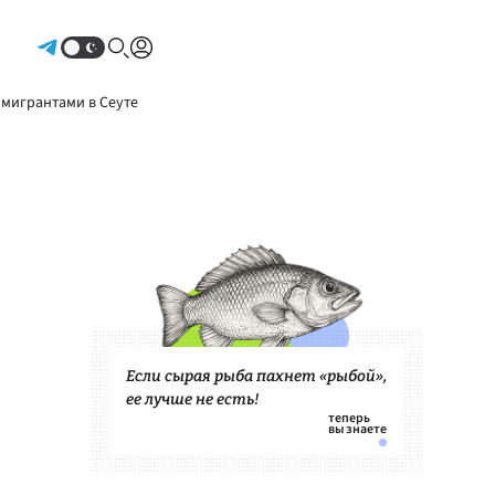
Авторизоваться
 мигрантами в Сеуте
Если сырая рыба пахнет «рыбой»,
ее лучше не есть!