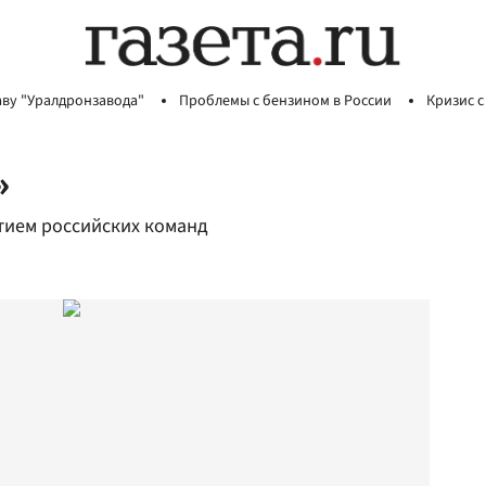
аву "Уралдронзавода"
Проблемы с бензином в России
Кризис с
»
стием российских команд