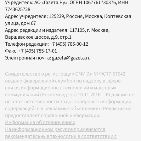
Учредитель:
АО «Газета.Ру»
, ОГРН 1067761730376, ИНН
7743625728
Адрес учредителя: 125239, Россия, Москва, Коптевская
улица, дом 67
Адрес редакции и издателя:
117105
, г.
Москва
,
Варшавское шоссе, д.9, стр.1
Телефон редакции:
+7 (495) 785-00-12
Факс:
+7 (495) 785-17-01
Электронная почта:
gazeta@gazeta.ru
Свидетельство о регистрации СМИ Эл № ФС77-67642
выдано федеральной службой по надзору в сфере
связи, информационных технологий и массовых
коммуникаций (Роскомнадзор) 10.11.2016 г. Редакция не
несет ответственности за достоверность информации,
содержащейся в рекламных объявлениях. Редакция не
предоставляет справочной информации.
Информация об ограничениях
На информационном ресурсе применяются
рекомендательные технологии в соответствии с