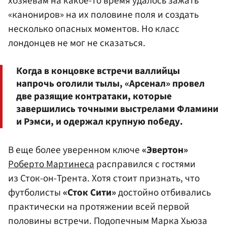
хозяевам на какое-то время удалось зажать
«канониров» на их половине поля и создать
несколько опасных моментов. Но класс
лондонцев не мог не сказаться.
Когда в концовке встречи валлийцы
напрочь оголили тылы, «Арсенал» провел
две разящие контратаки, которые
завершились точными выстрелами Фламини
и Рэмси, и одержал крупную победу.
В еще более уверенном ключе
«Эвертон»
Роберто Мартинеса
расправился с гостями
из Сток-он-Трента. Хотя стоит признать, что
футболисты
«Сток Сити»
достойно отбивались
практически на протяжении всей первой
половины встречи. Подопечным Марка Хьюза