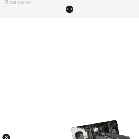
Правилами
18+