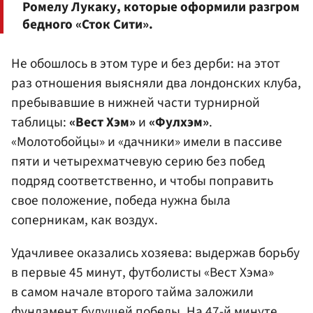
Ромелу Лукаку, которые оформили разгром
бедного «Сток Сити».
Не обошлось в этом туре и без дерби: на этот
раз отношения выясняли два лондонских клуба,
пребывавшие в нижней части турнирной
таблицы:
«Вест Хэм»
и
«Фулхэм»
.
«Молотобойцы» и «дачники» имели в пассиве
пяти и четырехматчевую серию без побед
подряд соответственно, и чтобы поправить
свое положение, победа нужна была
соперникам, как воздух.
Удачливее оказались хозяева: выдержав борьбу
в первые 45 минут, футболисты «Вест Хэма»
в самом начале второго тайма заложили
фундамент будущей победы. На 47-й минуте