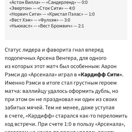
«Астон Вилла» — «Сандерленд» — 0:0
«Эвертон» — «Сток Сити» — 4:0
«Норвич Сити» — «Кристал Пэлас» — 1:0
«Вест Хэм» — «Фулхэм» — 3:0
«Ньюкасл» — «Вест Бромвич» — 2:1
Статус лидера и фаворита гнал вперед
подопечных
Арсена Венгера
, для одного
из которых этот матч был особенным:
Аарон
Рэмси до «Арсенала» играл в
«Кардифф Сити»
.
Именно Рэмси в итоге стал грустным героем
матча: валлийцу удалось оформить дубль, но
при этом он не праздновал ни один из своих
забитых мячей. Тем не менее, даже уступая
в счете, «Кардифф» старался как-то переломить
ход встречи. При счете 1:0 в пользу «Арсенала»,