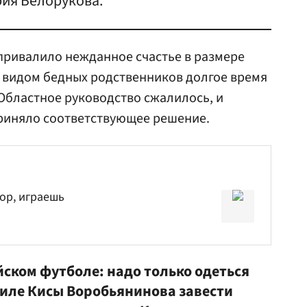
рия Белорукова.
привалило нежданное счастье в размере
 с видом бедных родственников долгое время
Областное руководство сжалилось, и
риняло соответствующее решение.
ор, играешь
ийском футболе: надо только одеться
тиле Кисы Воробьянинова завести