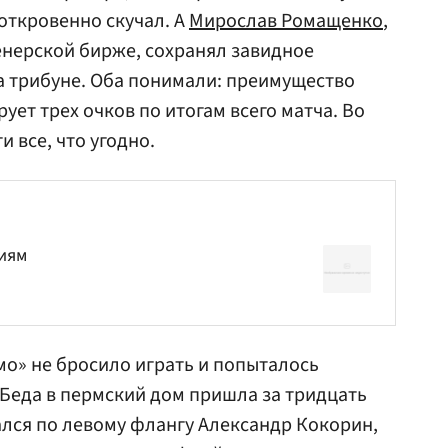
откровенно скучал. А
Мирослав Ромащенко
,
енерской бирже, сохранял завидное
на трибуне. Оба понимали: преимущество
рует трех очков по итогам всего матча. Во
 все, что угодно.
ниям
мо» не бросило играть и попыталось
 Беда в пермский дом пришла за тридцать
ался по левому флангу Александр Кокорин,