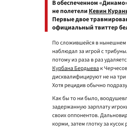
В обеспеченном «Динамо
не полетели
Кевин Куран
Первые двое травмирован
официальный твиттер бел
По сложившейся в нынешнем
наблюдал за игрой с трибуны
потому из раза в раз удаляет
Курбана Бердыева
к Черчесов
дисквалифицируют не на три в
Хотя рецидив обычно подразу
Как бы то ни было, воодушев
задержанную зарплату игроки
своих оппонентов. Дальновидн
корми, затем глотку за кусок