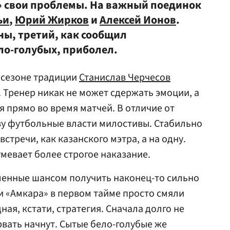
» свои проблемы. На важный поединок
ьи
,
Юрий Жирков
и
Алексей Ионов
.
ы, третий, как сообщил
о-голубых, приболел.
 сезоне традиции
Станислав Черчесов
. Тренер никак не может сдержать эмоции, а
ся прямо во время матчей. В отличие от
у футбольные власти милостивы. Стабильно
стречи, как казанского мэтра, а на одну.
мевает более строгое наказание.
ленные шансом получить наконец-то сильно
 «Амкара» в первом тайме просто смяли
ая, кстати, стратегия. Сначала долго не
 рвать начнут. Сытые бело-голубые же