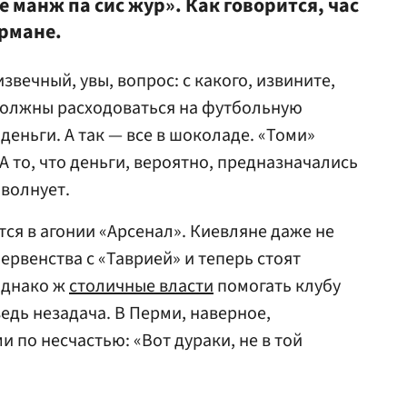
е манж па сис жур». Как говорится, час
армане.
звечный, увы, вопрос: с какого, извините,
должны расходоваться на футбольную
деньги. А так — все в шоколаде. «Томи»
А то, что деньги, вероятно, предназначались
 волнует.
тся в агонии «Арсенал». Киевляне даже не
ервенства с «Таврией» и теперь стоят
однако ж
столичные власти
помогать клубу
ведь незадача. В Перми, наверное,
 по несчастью: «Вот дураки, не в той