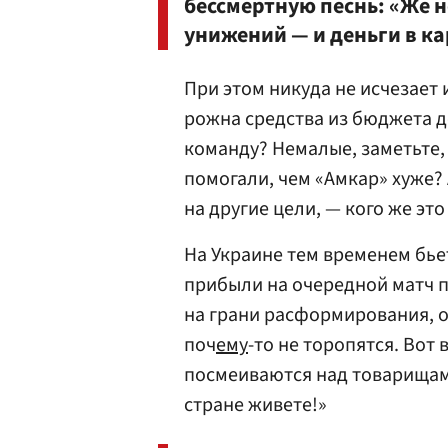
бессмертную песнь: «Же н
унижений — и деньги в к
При этом никуда не исчезает и
рожна средства из бюджета 
команду? Немалые, заметьте, 
помогали, чем «Амкар» хуже? 
на другие цели, — кого же это
На Украине тем временем бье
прибыли на очередной матч п
на грани расформирования, 
поч
ему
-то не торопятся. Вот 
посмеиваются над товарищами
стране живете!»