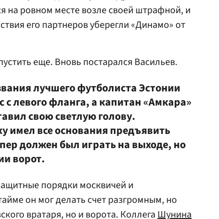
 на ровном месте возле своей штрафной, и
твия его партнеров уберегли «Динамо» от
устить еще. Вновь постарался Васильев.
звания лучшего футболиста Эстонии
 с левого фланга, а капитан «Амкара»
авил свою светлую голову.
у имел все основания предъявить
пер должен был играть на выходе, но
ии ворот.
 защитные порядки москвичей и
тайме он мог делать счет разгромным, но
ского вратаря, но и ворота. Коллега
Шунина