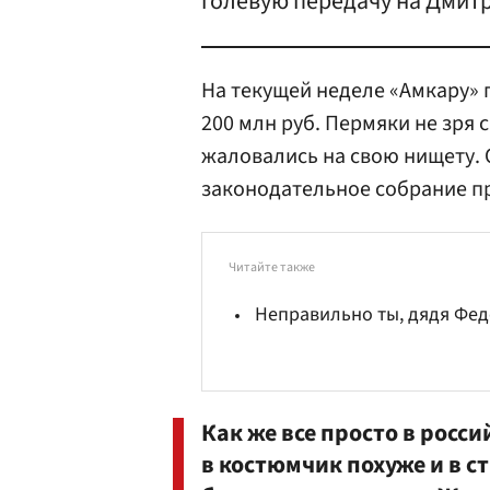
голевую передачу на Дмит
На текущей неделе «Амкару» 
200 млн руб. Пермяки не зря
жаловались на свою нищету. 
законодательное собрание п
Читайте также
Неправильно ты, дядя Фед
Как же все просто в росс
в костюмчик похуже и в с