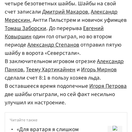
четыре безответных шайбы. Шайбы на свой
счет записали
Дмитрий Макаров
,
Александр
Мерескин
, Антти Пильстрем и новичок уфимцев
Томаш Заборски
. До перерыва
Евгений
Ковыршин
один гол отыграл, но во втором
периоде
Александр Степанов
отправил пятую
шайбу в ворота «Северстали».
В заключительном игровом отрезке
Александр
Панков
,
Теему Хартикайнен
и
Игорь Мирнов
сделали счет 8:1 в пользу хозяев льда.
В оставшееся время подопечные
Игоря Петрова
две шайбы отыграли, но сей факт несильно
улучшил их настроение.
Читайте также
«Для вратаря я слишком