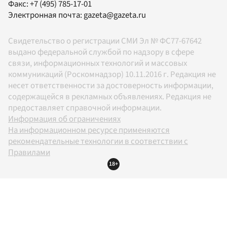
Факс:
+7 (495) 785-17-01
Электронная почта:
gazeta@gazeta.ru
Свидетельство о регистрации СМИ Эл № ФС77-67642
выдано федеральной службой по надзору в сфере
связи, информационных технологий и массовых
коммуникаций (Роскомнадзор) 10.11.2016 г. Редакция не
несет ответственности за достоверность информации,
содержащейся в рекламных объявлениях. Редакция не
предоставляет справочной информации.
Информация об ограничениях
На информационном ресурсе применяются
рекомендательные технологии в соответствии с
Правилами
18+