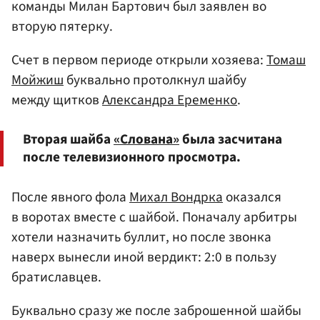
команды Милан Бартович был заявлен во
вторую пятерку.
Счет в первом периоде открыли хозяева:
Томаш
Мойжиш
буквально протолкнул шайбу
между щитков
Александра Еременко
.
Вторая шайба
«Слована»
была засчитана
после телевизионного просмотра.
После явного фола
Михал Вондрка
оказался
в воротах вместе с шайбой. Поначалу арбитры
хотели назначить буллит, но после звонка
наверх вынесли иной вердикт: 2:0 в пользу
братиславцев.
Буквально сразу же после заброшенной шайбы