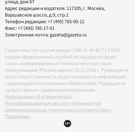
улица, дом 67
Адрес редакции и издателя:
117105
, г.
Москва
,
Варшавское шоссе, д.9, стр.1
Телефон редакции:
+7 (495) 785-00-12
Факс:
+7 (495) 785-17-01
Электронная почта:
gazeta@gazeta.ru
Свидетельство о регистрации СМИ Эл № ФС77-67642
выдано федеральной службой по надзору в сфере
связи, информационных технологий и массовых
коммуникаций (Роскомнадзор) 10.11.2016 г. Редакция не
несет ответственности за достоверность информации,
содержащейся в рекламных объявлениях. Редакция не
предоставляет справочной информации.
Информация об ограничениях
На информационном ресурсе применяются
рекомендательные технологии в соответствии с
Правилами
18+