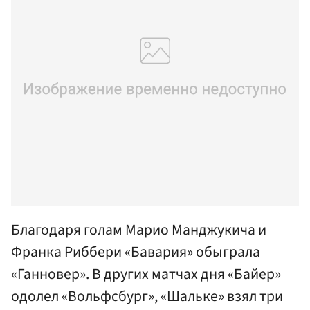
Благодаря голам Марио Манджукича и
Франка Риббери «Бавария» обыграла
«Ганновер». В других матчах дня «Байер»
одолел «Вольфсбург», «Шальке» взял три