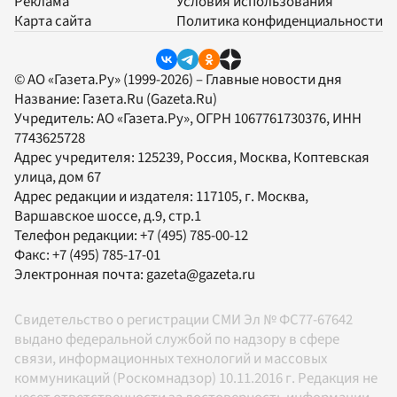
Реклама
Условия использования
Карта сайта
Политика конфиденциальности
© АО «Газета.Ру» (1999-2026) – Главные новости дня
Название:
Газета.Ru
(Gazeta.Ru)
Учредитель:
АО «Газета.Ру»
, ОГРН 1067761730376, ИНН
7743625728
Адрес учредителя: 125239, Россия, Москва, Коптевская
улица, дом 67
Адрес редакции и издателя:
117105
, г.
Москва
,
Варшавское шоссе, д.9, стр.1
Телефон редакции:
+7 (495) 785-00-12
Факс:
+7 (495) 785-17-01
Электронная почта:
gazeta@gazeta.ru
Свидетельство о регистрации СМИ Эл № ФС77-67642
выдано федеральной службой по надзору в сфере
связи, информационных технологий и массовых
коммуникаций (Роскомнадзор) 10.11.2016 г. Редакция не