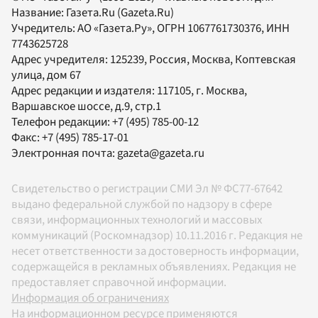
Название:
Газета.Ru
(Gazeta.Ru)
Учредитель:
АО «Газета.Ру»
, ОГРН 1067761730376, ИНН
7743625728
Адрес учредителя: 125239, Россия, Москва, Коптевская
улица, дом 67
Адрес редакции и издателя:
117105
, г.
Москва
,
Варшавское шоссе, д.9, стр.1
Телефон редакции:
+7 (495) 785-00-12
Факс:
+7 (495) 785-17-01
Электронная почта:
gazeta@gazeta.ru
Свидетельство о регистрации СМИ Эл № ФС77-67642
выдано федеральной службой по надзору в сфере
связи, информационных технологий и массовых
коммуникаций (Роскомнадзор) 10.11.2016 г. Редакция не
несет ответственности за достоверность информации,
содержащейся в рекламных объявлениях. Редакция не
предоставляет справочной информации.
Информация об ограничениях
На информационном ресурсе применяются