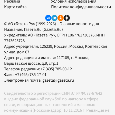
Реклама
Условия использования
Карта сайта
Политика конфиденциальности
© АО «Газета.Ру» (1999-2026) – Главные новости дня
Название:
Газета.Ru
(Gazeta.Ru)
Учредитель:
АО «Газета.Ру»
, ОГРН 1067761730376, ИНН
7743625728
Адрес учредителя: 125239, Россия, Москва, Коптевская
улица, дом 67
Адрес редакции и издателя:
117105
, г.
Москва
,
Варшавское шоссе, д.9, стр.1
Телефон редакции:
+7 (495) 785-00-12
Факс:
+7 (495) 785-17-01
Электронная почта:
gazeta@gazeta.ru
Свидетельство о регистрации СМИ Эл № ФС77-67642
выдано федеральной службой по надзору в сфере
связи, информационных технологий и массовых
коммуникаций (Роскомнадзор) 10.11.2016 г. Редакция не