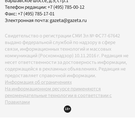
Варшавское шоссе, д.9, стр.1
Телефон редакции:
+7 (495) 785-00-12
Факс:
+7 (495) 785-17-01
Электронная почта:
gazeta@gazeta.ru
Свидетельство о регистрации СМИ Эл № ФС77-67642
выдано федеральной службой по надзору в сфере
связи, информационных технологий и массовых
коммуникаций (Роскомнадзор) 10.11.2016 г. Редакция не
несет ответственности за достоверность информации,
содержащейся в рекламных объявлениях. Редакция не
предоставляет справочной информации.
Информация об ограничениях
На информационном ресурсе применяются
рекомендательные технологии в соответствии с
Правилами
18+