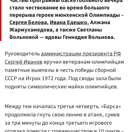
Частью программы баскетбольного вечера
стало чествование во время большого
перерыва героев мюнхенской Олимпиады –
Сергея Белова
,
Ивана Едешко
, Алжана
Жармухамедова, а также Светланы
Вольновой — вдовы Геннадия Вольнова.
Руководитель
администрации президента РФ
Сергей Иванов
вручил ветеранам-олимпийцам
памятные вымпелы в честь победы сборной
СССР на Играх 1972 года. Под своды зала были
подняты символические майки олимпийцев.
Между тем началась третья четверть. «Барса»
продолжила гнуть свою линию в атаке, сумев
за три минуты до конца третьего игрового
отрезка повести с преимуществом в 10 очков –