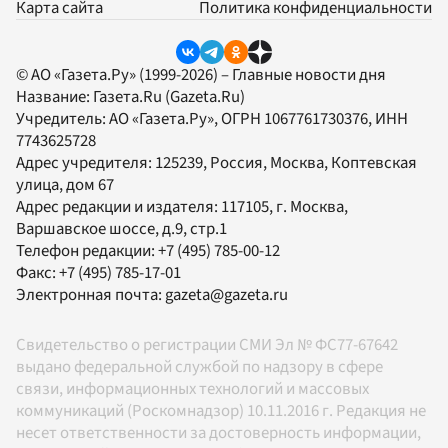
Карта сайта
Политика конфиденциальности
© АО «Газета.Ру» (1999-2026) – Главные новости дня
Название:
Газета.Ru
(Gazeta.Ru)
Учредитель:
АО «Газета.Ру»
, ОГРН 1067761730376, ИНН
7743625728
Адрес учредителя: 125239, Россия, Москва, Коптевская
улица, дом 67
Адрес редакции и издателя:
117105
, г.
Москва
,
Варшавское шоссе, д.9, стр.1
Телефон редакции:
+7 (495) 785-00-12
Факс:
+7 (495) 785-17-01
Электронная почта:
gazeta@gazeta.ru
Свидетельство о регистрации СМИ Эл № ФС77-67642
выдано федеральной службой по надзору в сфере
связи, информационных технологий и массовых
коммуникаций (Роскомнадзор) 10.11.2016 г. Редакция не
несет ответственности за достоверность информации,