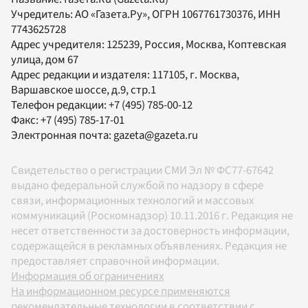
Учредитель:
АО «Газета.Ру»
, ОГРН 1067761730376, ИНН
7743625728
Адрес учредителя: 125239, Россия, Москва, Коптевская
улица, дом 67
Адрес редакции и издателя:
117105
, г.
Москва
,
Варшавское шоссе, д.9, стр.1
Телефон редакции:
+7 (495) 785-00-12
Факс:
+7 (495) 785-17-01
Электронная почта:
gazeta@gazeta.ru
Свидетельство о регистрации СМИ Эл № ФС77-67642
выдано федеральной службой по надзору в сфере
связи, информационных технологий и массовых
коммуникаций (Роскомнадзор) 10.11.2016 г. Редакция не
несет ответственности за достоверность информации,
содержащейся в рекламных объявлениях. Редакция не
предоставляет справочной информации.
Информация об ограничениях
На информационном ресурсе применяются
рекомендательные технологии в соответствии с