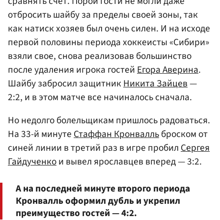
сравнять счет. Порой гости не могли даже
отбросить шайбу за пределы своей зоны, так
как натиск хозяев был очень силен. И на исходе
первой половины периода хоккеисты «Сибири»
взяли свое, снова реализовав большинство
после удаления игрока гостей
Егора Аверина
.
Шайбу забросил защитник
Никита Зайцев
—
2:2, и в этом матче все начиналось сначала.
Но недолго болельщикам пришлось радоваться.
На 33-й минуте
Стаффан Кронвалль
броском от
синей линии в третий раз в игре пробил
Сергея
Гайдученко
и вывел ярославцев вперед — 3:2.
А на последней минуте второго периода
Кронвалль оформил дубль и укрепил
преимущество гостей — 4:2.