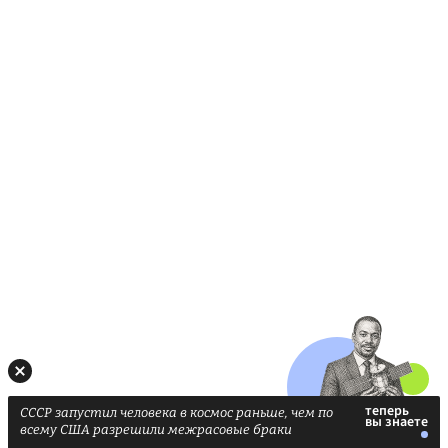
СССР запустил человека в космос раньше, чем по
всему США разрешили межрасовые браки