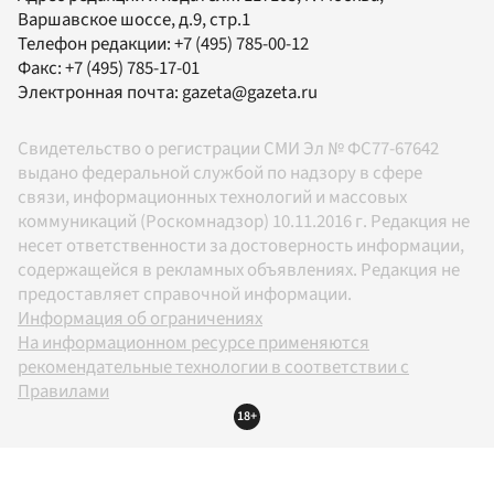
Варшавское шоссе, д.9, стр.1
Телефон редакции:
+7 (495) 785-00-12
Факс:
+7 (495) 785-17-01
Электронная почта:
gazeta@gazeta.ru
Свидетельство о регистрации СМИ Эл № ФС77-67642
выдано федеральной службой по надзору в сфере
связи, информационных технологий и массовых
коммуникаций (Роскомнадзор) 10.11.2016 г. Редакция не
несет ответственности за достоверность информации,
содержащейся в рекламных объявлениях. Редакция не
предоставляет справочной информации.
Информация об ограничениях
На информационном ресурсе применяются
рекомендательные технологии в соответствии с
Правилами
18+