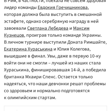
В Рим, в частности, поехала не совсем здоровая
лидер команды
Евдокия Гречишникова
,
которая должна была выступить в смешанной
эстафете, однако серебряную награду в ней
завоевали
Светлана Лебедева
и
Максим
Кузнецов
, проиграв только команде Украины.
В личном турнире выступили Доната Римшайте,
Екатерина Хураськина
и Юлия Колегова,
вышедшие в финал. Увы, даже в первую 10-ку
войти они не смогли – лучшей из наших стала
Хураськина, финишировавшая 14-й, а победила
британка Мхаири Спенс. Остается только
надеяться, что наши девчонки решат проблемы
со здоровьем и нормально подготовятся
к олимпийским стартам.