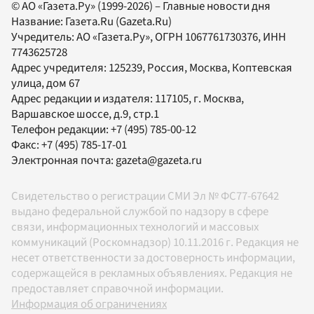
© АО «Газета.Ру» (1999-2026) – Главные новости дня
Название:
Газета.Ru
(Gazeta.Ru)
Учредитель:
АО «Газета.Ру»
, ОГРН 1067761730376, ИНН
7743625728
Адрес учредителя: 125239, Россия, Москва, Коптевская
улица, дом 67
Адрес редакции и издателя:
117105
, г.
Москва
,
Варшавское шоссе, д.9, стр.1
Телефон редакции:
+7 (495) 785-00-12
Факс:
+7 (495) 785-17-01
Электронная почта:
gazeta@gazeta.ru
Свидетельство о регистрации СМИ Эл № ФС77-67642
выдано федеральной службой по надзору в сфере
связи, информационных технологий и массовых
коммуникаций (Роскомнадзор) 10.11.2016 г. Редакция не
несет ответственности за достоверность информации,
содержащейся в рекламных объявлениях. Редакция не
предоставляет справочной информации.
Информация об ограничениях