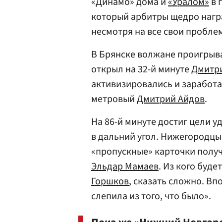
«Динамо» дома и
«Уралом»
в 
который арбитры щедро нагр
несмотря на все свои проблем
В Брянске волжане проигрыва
открыл на 32-й минуте
Дмитри
активизировались и заработа
метровый
Дмитрий Айдов
.
На 86-й минуте достиг цели у
в дальний угол. Нижегородцы
«пропускные» карточки получ
Эльдар Мамаев
. Из кого буде
Горшков
, сказать сложно. Вп
слепила из того, что было».