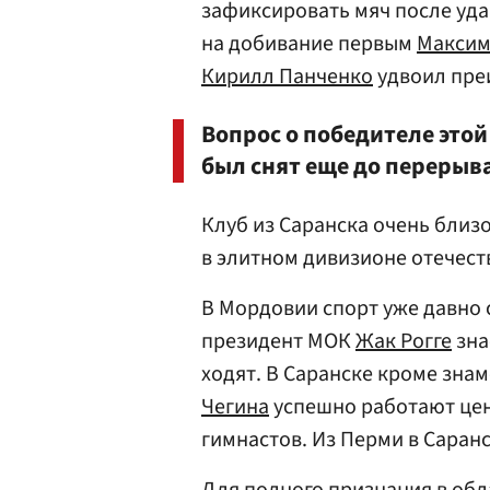
зафиксировать мяч после уд
на добивание первым
Максим
Кирилл Панченко
удвоил пре
Вопрос о победителе этой
был снят еще до перерыв
Клуб из Саранска очень близо
в элитном дивизионе отечест
В Мордовии спорт уже давно 
президент МОК
Жак Рогге
зна
ходят. В Саранске кроме зн
Чегина
успешно работают цен
гимнастов. Из Перми в Саран