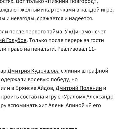
гостях. Вот только «Нижний Новгород»,
аждают желтыми карточками в каждой игре,
ы и невзгоды, сражается и надеется.
ли после первого тайма. У «Динамо» счет
й Голубов
. Только после перерыва гости
ли право на пенальти. Реализовал 11-
дар
Дмитрия Кудряшова
с линии штрафной
 одержали волевую победу, но
или в Брянске Айдов,
Дмитрий Полянин
и
т кроить состав на игру с «Уралом»
Александр
ору вспоминать хит Алены Апиной «Я его