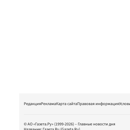
Редакция
Реклама
Карта сайта
Правовая информация
Услов
© АО «Газета.Ру» (1999-2026) – Главные новости дня
Название:
Газета.Ru
(Gazeta.Ru)