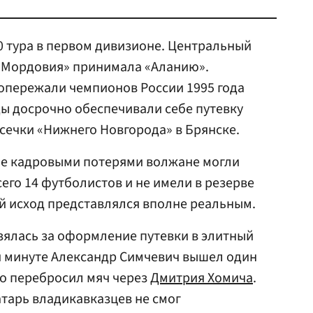
50 тура в первом дивизионе. Центральный
 «Мордовия» принимала «Аланию».
 опережали чемпионов России 1995 года
ды досрочно обеспечивали себе путевку
осечки «Нижнего Новгорода» в Брянске.
ые кадровыми потерями волжане могли
сего 14 футболистов и не имели в резерве
ой исход представлялся вполне реальным.
зялась за оформление путевки в элитный
-й минуте Александр Симчевич вышел один
но перебросил мяч через
Дмитрия Хомича
.
атарь владикавказцев не смог