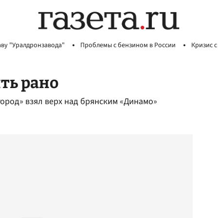
аву "Уралдронзавода"
Проблемы с бензином в России
Кризис с
ть рано
ород» взял верх над брянским «Динамо»