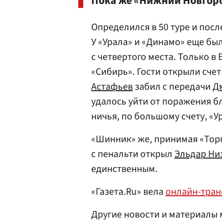
Пока же «Нижний Новгоро
Определился в 50 туре и пос
У «Урала» и «Динамо» еще бы
с четвертого места. Только в
«Сибирь». Гости открыли сче
Астафьев
забил с передачи
Д
удалось уйти от поражения б
ничья, по большому счету, «У
«Шинник» же, принимая «Торп
с пенальти открыл
Эльдар Ни
единственным.
«Газета.Ru» вела
онлайн-тра
Другие новости и материалы