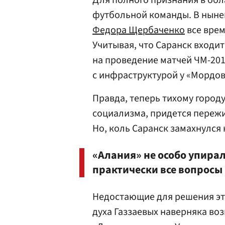
Для полного признания в обл
футбольной команды. В ныне
Федора Щербаченко
все врем
Учитывая, что Саранск входи
на проведение матчей ЧМ-201
с инфраструктурой у «Мордов
Правда, теперь тихому городу
социализма, придется пережи
Но, коль Саранск замахнулся 
«Алания» не особо упирал
практически все вопросы 
Недостающие для решения это
духа Газзаевых наверняка воз