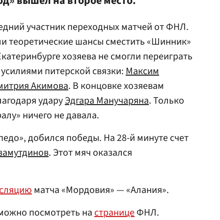
д» вышел на второе место.
ледний участник переходных матчей от ФНЛ.
ли теоретические шансы сместить «Шинник»
 Екатеринбурге хозяева не смогли переиграть
т усилиями питерской связки:
Максим
митрия Акимова
. В концовке хозяевам
лагодаря удару
Эдгара Манучаряна
. Только
ралу» ничего не давала.
едо», добился победы. На 28-й минуте счет
замутдинов
. Этот мяч оказался
нсляцию
матча «Мордовия» — «Алания».
 можно посмотреть на
странице
ФНЛ.