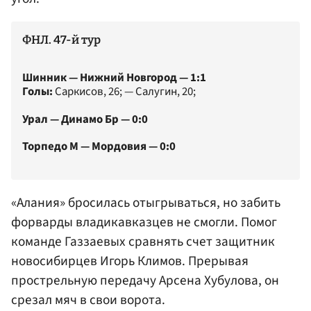
ФНЛ. 47-й тур
Шинник — Нижний Новгород — 1:1
Голы:
Саркисов, 26; — Салугин, 20;
Урал — Динамо Бр — 0:0
Торпедо М — Мордовия — 0:0
«Алания» бросилась отыгрываться, но забить
форварды владикавказцев не смогли. Помог
команде Газзаевых сравнять счет защитник
новосибирцев
Игорь Климов
. Прерывая
прострельную передачу Арсена Хубулова, он
срезал мяч в свои ворота.