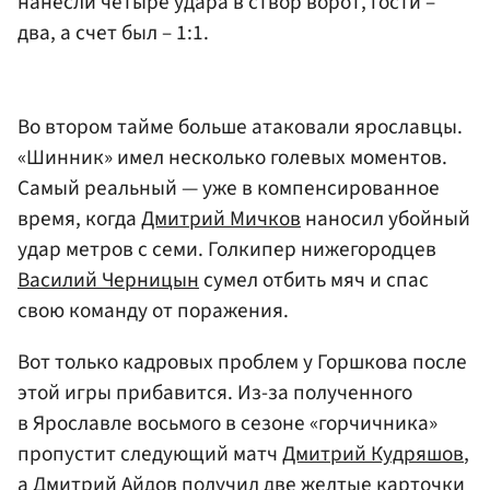
нанесли четыре удара в створ ворот, гости –
два, а счет был – 1:1.
Во втором тайме больше атаковали ярославцы.
«Шинник» имел несколько голевых моментов.
Самый реальный — уже в компенсированное
время, когда
Дмитрий Мичков
наносил убойный
удар метров с семи. Голкипер нижегородцев
Василий Черницын
сумел отбить мяч и спас
свою команду от поражения.
Вот только кадровых проблем у Горшкова после
этой игры прибавится. Из-за полученного
в Ярославле восьмого в сезоне «горчичника»
пропустит следующий матч
Дмитрий Кудряшов
,
а
Дмитрий Айдов
получил две желтые карточки