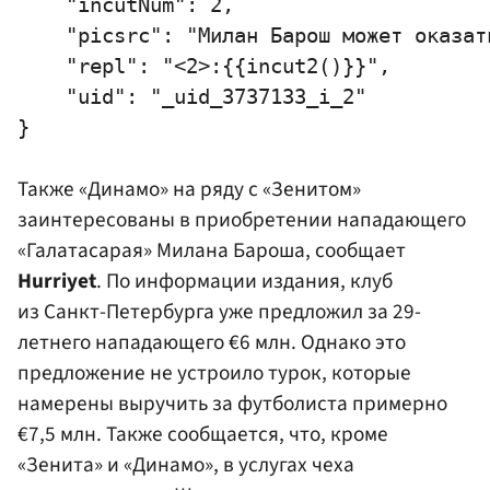
    "incutNum": 2,

    "picsrc": "Милан Барош может оказат
    "repl": "<2>:{{incut2()}}",

    "uid": "_uid_3737133_i_2"

Также «Динамо» на ряду с
«Зенитом»
заинтересованы в приобретении нападающего
«Галатасарая» Милана Бароша, сообщает
Hurriyet
. По информации издания, клуб
из Санкт-Петербурга уже предложил за 29-
летнего нападающего €6 млн. Однако это
предложение не устроило турок, которые
намерены выручить за футболиста примерно
€7,5 млн. Также сообщается, что, кроме
«Зенита» и «Динамо», в услугах чеха