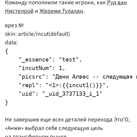
Команду пополнили такие игроки, как
Руд ван
Нистелрой
и
Жереми Тулалан
.
врез №
skin: article/incut(default)
data:
{

    "_essence": "test",

    "incutNum": 1,

    "picsrc": "Дани Алвес -- следующая ц
    "repl": "<1>:{{incut1()}}",

    "uid": "_uid_3737133_i_1"

Не завершив еще всех деталей перехода Это'О,
«Анжи» выбрал себе следующую цель
на трансферном рынке.