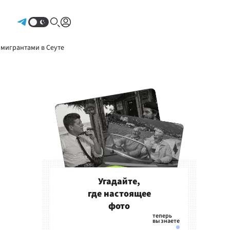
Авторизоваться
 мигрантами в Сеуте
Угадайте,
где настоящее
фото