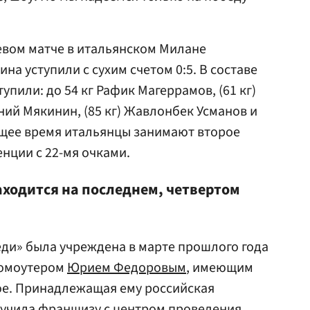
евом матче в итальянском Милане
а уступили с сухим счетом 0:5. В составе
пили: до 54 кг Рафик Магеррамов, (61 кг)
ений Мякинин, (85 кг) Жавлонбек Усманов и
ящее время итальянцы занимают второе
нции с 22-мя очками.
аходится на последнем, четвертом
ди» была учреждена в марте прошлого года
ромоутером
Юрием Федоровым
, имеющим
ое. Принадлежащая ему российская
лучила франшизу с центром проведения