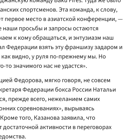
йджанскую команду Baku Fires. Туда же было
анских спортсменов. Эта команда, к слову,
т первое место в азиатской конференции, —
се наши просьбы и запросы остаются
аем к кому обращаться, и энтузиазм наш
гал Федерации взять эту франшизу задаром и
, как видно, у руля по-прежнему мы. Но
-то значимого нас не удастся».
цией Федорова, мягко говоря, не совсем
екретаря Федерации бокса России Натальи
ся, прежде всего, нежеланием самих
ронних соревнованиях», вырываясь
Кроме того, Казанова заявила, что
 достаточной активности в переговорах
едомства.