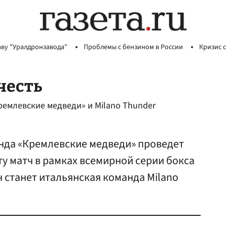
аву "Уралдронзавода"
Проблемы с бензином в России
Кризис с
честь
ремлевские медведи» и Milano Thunder
анда «Кремлевские медведи» проведет
ту матч в рамках всемирной серии бокса
 станет итальянская команда Milano