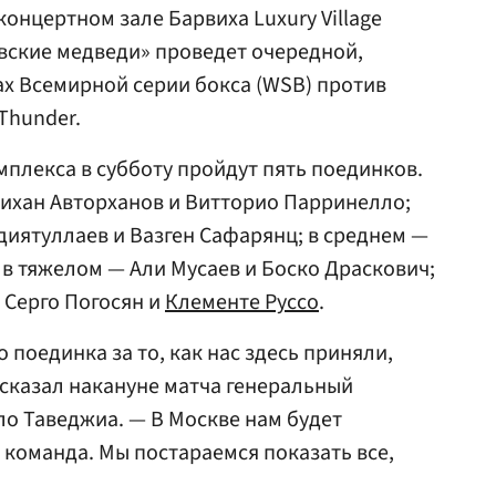
онцертном зале Барвиха Luxury Village
вские медведи» проведет очередной,
ках Всемирной серии бокса (WSB) против
Thunder.
плекса в субботу пройдут пять поединков.
лихан Авторханов и Витторио Парринелло;
диятуллаев и Вазген Сафарянц; в среднем —
 в тяжелом — Али Мусаев и Боско Драскович;
 Серго Погосян и
Клементе Руссо
.
 поединка за то, как нас здесь приняли,
 — сказал накануне матча генеральный
ло Таведжиа. — В Москве нам будет
 команда. Мы постараемся показать все,