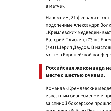
в матче».
Напомним, 21 февраля в гост
подопечные Александра Золкин
«Кремлевских медведей» высту
Валерий Пляскин, (73 кг) Евг
(+91) Шерип Даудов. В насто
место в Европейской конфере
Российская же команда н
месте с шестью очками.
Команда «Кремлевские медве
известным бизнесменом и п
за спиной боксерское прошл
компания «Звёзды Ринга» по